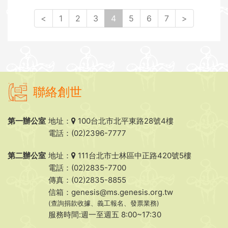
(
<
1
2
3
4
5
6
7
>
c
u
r
r
e
n
聯絡創世
t
)
第一辦公室
地址：
100台北市北平東路28號4樓
電話：(02)2396-7777
第二辦公室
地址：
111台北市士林區中正路420號5樓
電話：(02)2835-7700
傳真：(02)2835-8855
信箱：
genesis@ms.genesis.org.tw
(查詢捐款收據、義工報名、發票業務)
服務時間:週一至週五 8:00~17:30