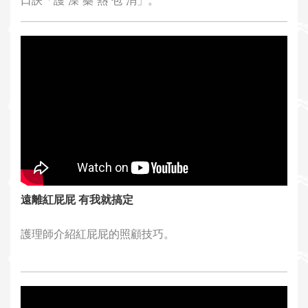
口訣「護 澡 藥 熱 包 消」。
遠離紅屁屁 有我就搞定
護理師介紹紅屁屁的照顧技巧。