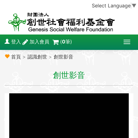
Select Language
▼
登入
加入會員
(
0
筆)
T
o
首頁
>
認識創世
>
創世影音
g
g
創世影音
l
e
n
a
v
i
g
a
t