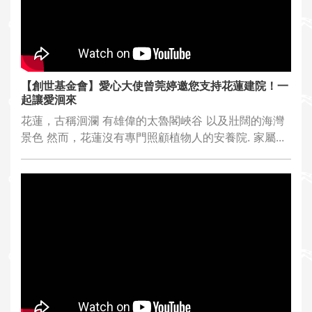
【創世基金會】愛心大使曾莞婷邀您支持花蓮建院！一
起讓愛洄來
花蓮，古稱洄瀾 有雄偉的太魯閣峽谷 以及壯闊的海灣
景色 然而，花蓮沒有專門照顧植物人的安養院. 家屬...