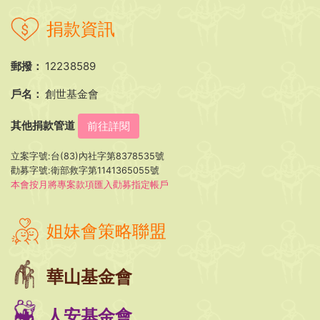
捐款資訊
郵撥：
12238589
戶名：
創世基金會
其他捐款管道
前往詳閱
立案字號:台(83)內社字第8378535號
勸募字號:衛部救字第1141365055號
本會按月將專案款項匯入勸募指定帳戶
姐妹會策略聯盟
華山基金會
人安基金會