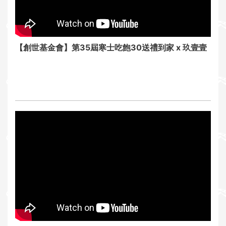
i
o
n
【創世基金會】第35屆寒士吃飽30送禮到家 x 玖壹壹