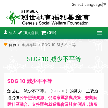
Select Language
▼
登入
加入會員
(
0
筆)
T
o
首頁
> 永續專區 > SDG 10 減少不平等
g
g
SDG 10 減少不平等
l
e
n
a
SDG 10
減少不平等
v
i
創世在「減少不平等」（SDG 10）的努力，主要透
g
過提供
公平照護資源、促進家屬參與決策、規劃院
a
民社區融合、支持弱勢就業機會及社會倡議，讓所
t