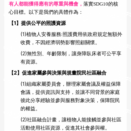
有人都能獲得應有的尊重與機會，
落實SDG10的核
i
心目標。以下是我們的具體作為：
o
n
【1】
提供公平的照護資源
(1)
植物人安養服務:照護費用依政府規定無額外
收費，不因經濟弱勢影響照顧關懷。
(2)
無性別、年齡限制，讓身障臥床者可公平享
有資源。
【2】
促進家屬參與決策與規畫院民社區融合
(1)
組織家屬委員會，辦理家屬會議及權益保障
會議，提供資訊與支持，並讓不同背景的家庭
彼此分享經驗並參與服務對象決策，保障院民
的權益。
(2)
社區融合計畫，讓植物人能接觸並參與社區
活動使用社區資源，促進其社會參與權。