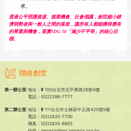
求。
透過公平照護資源、就業機會、社會倡議，創世縮小經
濟弱勢者與一般人之間的落差，讓所有人都能獲得應有
的尊重與機會，落實SDG 10「減少不平等」的核心目
標。
聯絡創世
第一辦公室
地址：
100台北市北平東路28號4樓
電話：(02)2396-7777
第二辦公室
地址：
111台北市士林區中正路420號5樓
電話：(02)2835-7700
傳真：(02)2835-8855
信箱：
genesis@ms.genesis.org.tw