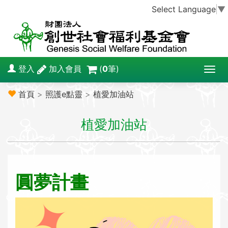
Select Language
▼
登入
加入會員
(
0
筆)
T
o
首頁
>
照護e點靈
>
植愛加油站
g
g
植愛加油站
l
e
n
a
v
圓夢計畫
i
g
a
t