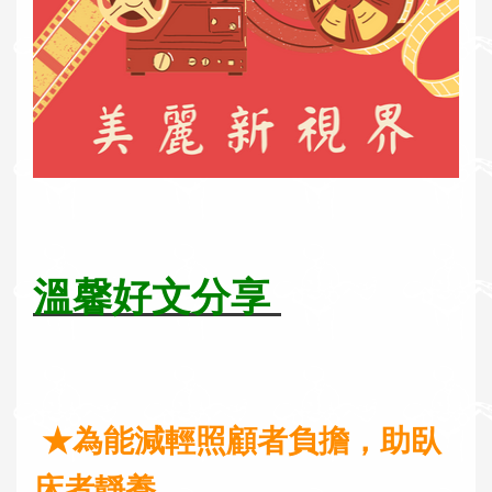
溫馨好文分享
★為能減輕照顧者負擔，助臥
床者靜養，