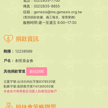
電話：(02)2835-7700
傳真：(02)2835-8855
信箱：
genesis@ms.genesis.org.tw
(查詢捐款收據、義工報名、發票業務)
服務時間:週一至週五 8:00~17:30
捐款資訊
郵撥：
12238589
戶名：
創世基金會
其他捐款管道
前往詳閱
立案字號:台(83)內社字第8378535號
勸募字號:衛部救字第1141365055號
本會按月將專案款項匯入勸募指定帳戶
姐妹會策略聯盟