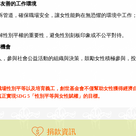
全友善的工作環境
確申訴管道，確保職場安全，讓女性能夠在無恐懼的環境中工作
了解性別平權的重要性，避免性別刻板印象或不公平對待。
聲機會
人，參與社會公益活動的組織與決策，鼓勵女性積極參與，投
職場性別平等以及培育義工，創世基金會不僅幫助女性獲得經濟
正實現SDG 5「性別平等與女性賦權」的目標。
捐款資訊