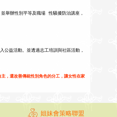
；並舉辦性別平等及職場 性騷擾防治講座，
入公益活動。並透過志工培訓與社區活動，
自主，還改善傳統性別角色的分工，讓女性在家
姐妹會策略聯盟