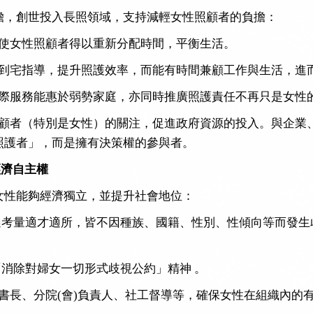
擔，創世投入長照領域，支持減輕女性照顧者的負擔：
使女性照顧者得以重新分配時間，平衡生活。
到宅指導，提升照護效率，而能有時間兼顧工作與生活，進
際服務能惠於弱勢家庭，亦同時推廣照護責任不再只是女性
顧者（特別是女性）的關注，促進政府資源的投入。與企業、
照護者」，而是擁有決策權的參與者。
經濟自主權
女性能夠經濟獨立，並提升社會地位：
選考量適才適所，皆不因種族、國籍、性別、性傾向等而發生
「消除對婦女一切形式歧視公約」精神 。
書長、分院(會)負責人、社工督導等，確保女性在組織內的