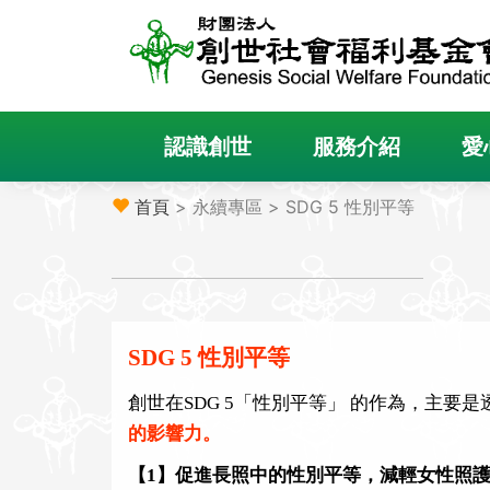
認識創世
服務介紹
愛
首頁
> 永續專區 > SDG 5 性別平等
SDG 5
性別平等
創世在SDG 5「性別平等」 的作為，主要是
的影響力。
【1】促進長照中的性別平等，減輕女性照