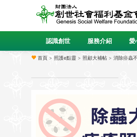
認識創世
服務介紹
愛
首頁
>
照護e點靈
>
照顧大補帖
>
消除疥蟲