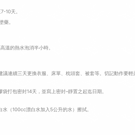
至
7-10
天。
塗藥。
上高溫的熱水泡消半小時。
建議連續三天更換衣服、床單、枕頭套、被套等。切記動作要輕
膠袋打包密封
14
天，並寫上密封–靜置之起迄日期。
白水（
100cc
漂白水加入
5
公升的水）擦拭。