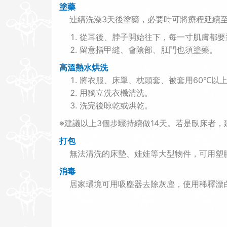
塗藥
連續洗澡
3
天後塗藥，必要時可將療程延續
從耳後、脖子開始往下，每一寸肌膚都要
留意指甲縫、會陰部、肛門也須塗藥。
高溫熱水烘洗
將衣服、床單、枕頭套、被套用
60
以
℃
用獨立洗衣機清洗。
洗完後晾乾或烘乾。
※建議以上
3
個步驟持續做
14
天。若是臥床者，
打包
無法清洗的床墊、娃娃等大型物件，可用塑
消毒
居家環境可用吸塵器去除灰塵，使用稀釋漂