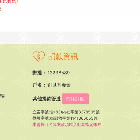
線上填寫
)
您。
捐款資訊
郵撥：
12238589
戶名：
創世基金會
5樓
其他捐款管道
前往詳閱
立案字號:台(83)內社字第8378535號
勸募字號:衛部救字第1141365055號
本會按月將專案款項匯入勸募指定帳戶