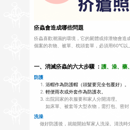
疥蟲會造成哪些問題
疥蟲喜歡潮濕的環境，它的屍體或排泄物會造
個案的衣物、被單、枕頭套單，必須用
60
以
℃
一、消滅疥蟲的六大步驟 ：
護、澡、藥
防護
浴帽作為防護帽（頭髮要完全包覆好）。
輕便雨衣或外套作為防護衣。
出院回家的衣服要和家人分開清理。
如床單、被套等大型衣物，需打包、密封
洗澡
做好防護後，就能開始幫家人洗澡。清洗時