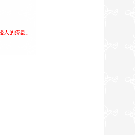
擾人的疥蟲。