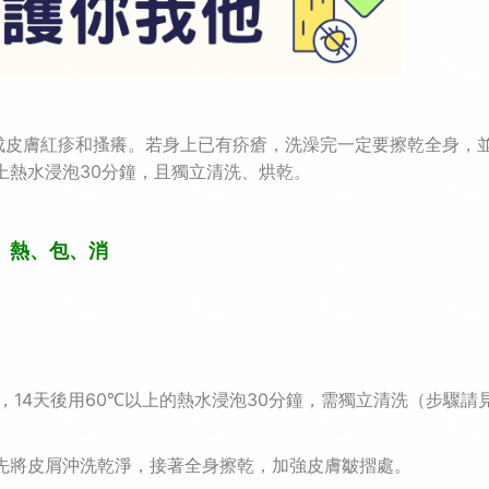
成皮膚紅疹和搔癢。若身上已有疥瘡，洗澡完一定要擦乾全身，
上熱水浸泡
30
分鐘，且獨立清洗、烘乾。
、熱、包、消
，
14
天後用
60
以上的熱水浸泡
30
分鐘，需獨立清洗（步驟請
℃
先將皮屑沖洗乾淨，接著全身擦乾，加強皮膚皺摺處。