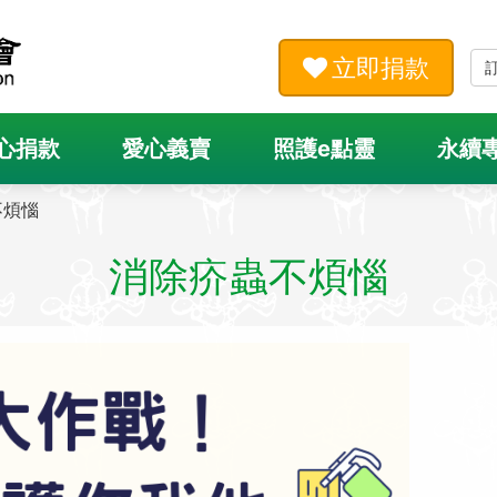
立即捐款
心捐款
愛心義賣
照護e點靈
永續
不煩惱
消除疥蟲不煩惱