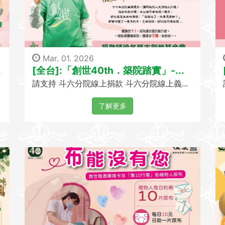
Mar. 01. 2026
.
[全台]:「創世40th．築院踏實」-...
請支持 斗六分院線上捐款 斗六分院線上義...
了解更多