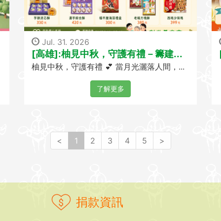
Jul. 31. 2026
[高雄]:柚見中秋，守護有禮－籌建...
柚見中秋，守護有禮 💕 當月光灑落人間，...
了解更多
(
<
1
2
3
4
5
>
c
u
r
r
e
捐款資訊
n
t