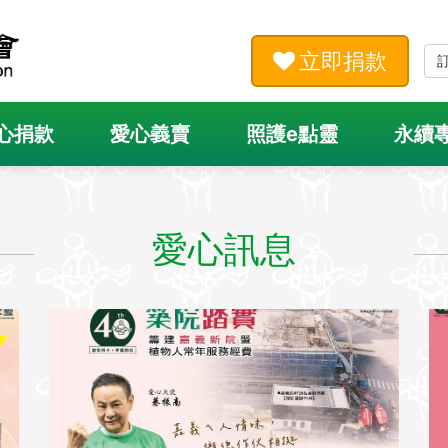
立即捐款
心捐款
愛心義賣
照護e點靈
永續
愛心訊息