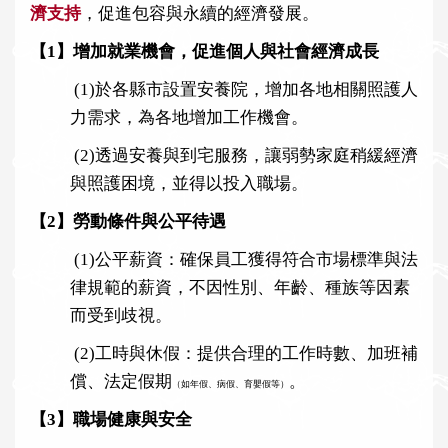
濟支持
，促進包容與永續的經濟發展。
i
o
【1】增加就業機會，促進個人與社會經濟成長
n
(1)
於各縣市設置安養院，增加各地相關照護人
力需求，為各地增加工作機會。
(2)
透過安養與到宅服務，讓弱勢家庭稍緩經濟
與照護困境，並得以投入職場。
【2】勞動條件與公平待遇
(1)
公平薪資：確保員工獲得符合市場標準與法
律規範的薪資，不因性別、年齡、種族等因素
而受到歧視。
(2)
工時與休假：提供合理的工作時數、加班補
。
償、法定假期
（如年假、病假、育嬰假等）
【3】職場健康與安全