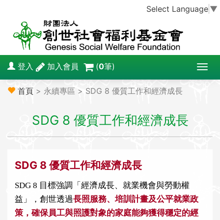
Select Language
▼
登入
加入會員
(
0
筆)
T
o
首頁
> 永續專區 > SDG 8 優質工作和經濟成長
g
g
SDG 8 優質工作和經濟成長
l
e
n
a
SDG 8
優質工作和經濟成長
v
i
SDG 8
目標強調「經濟成長、就業機會與勞動權
g
益」，創世透過
長照服務、培訓計畫及公平就業政
a
策，確保員工與照護對象的家庭能夠獲得穩定的經
t