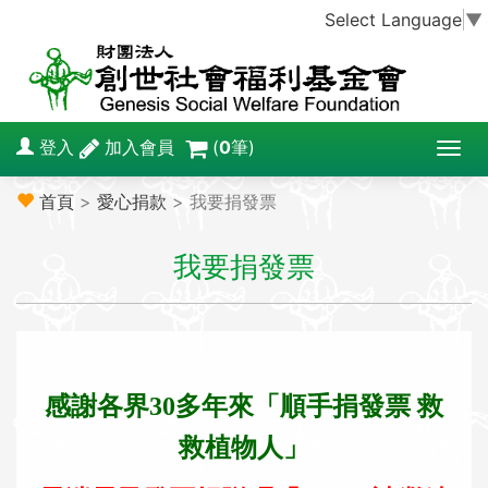
Select Language
▼
登入
加入會員
(
0
筆)
T
o
首頁
>
愛心捐款
> 我要捐發票
g
g
我要捐發票
l
e
n
a
v
i
感謝各界30多年來「順手捐發票 救
g
救植物人」
a
t