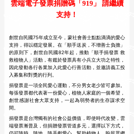
雲端電子發票捐贈碼「919」 請繼續
i
o
支持！
n
創世自民國75年成立至今，蒙社會善士點點滴滴的愛心
支持，得以穩定發展。在「順手送炭，不增善士負擔」
的原則下，創世自民國82年起，推動「順手捐發票 救
救植物人」活動，有鑑於發票具有小兵立大功之特性，
因此發動各行各業加入此愛心行善活動，並邀請義工投
入募集和對獎的行列。
捐發票是一項全民愛心運動，不分男女老少皆可參加。
每張發票都代表著一份愛心，植物人家庭的一個希望，
創世感謝社會大眾支持，一起為弱勢者的生存謀求空
間。
捐發票是台灣獨有的社會公益價值，即使時代改變，雲
端發票漸普及，但捐贈發票管道多元，選擇以下方式，
仍可隨時、隨地、隨手獻愛心，幫助植物人，盼民眾繼