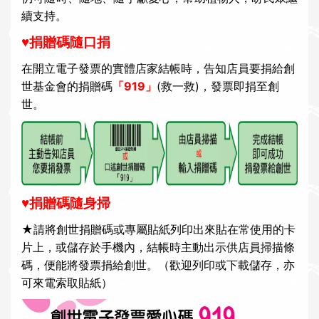
續支持。
♥捐贈碼隨口捐
在開立電子發票的實體店家結帳時，告知店員要捐給創
世基金會的捐贈碼
「919」
(
救一救)，
發票即捐至創
世。
♥捐贈碼隨身掃
★
請將創世捐贈碼或專屬貼紙列印出來貼在常使用的卡
片上，或儲存於手機內，結帳時主動出示供店員掃描條
碼，便能將發票捐給創世。（歡迎列印或下載儲存，亦
可來電索取貼紙）