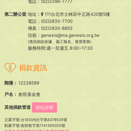
電話：(02)2396-7777
第二辦公室
地址：
111台北市士林區中正路420號5樓
電話：(02)2835-7700
傳真：(02)2835-8855
信箱：
genesis@ms.genesis.org.tw
(查詢捐款收據、義工報名、發票業務)
服務時間:週一至週五 8:00~17:30
捐款資訊
郵撥：
12238589
戶名：
創世基金會
其他捐款管道
前往詳閱
立案字號:台(83)內社字第8378535號
勸募字號:衛部救字第1141365055號