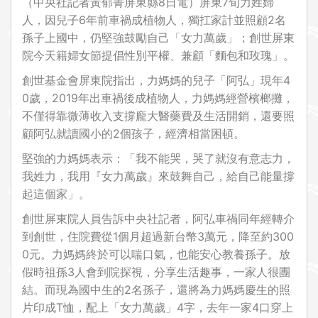
（中央社記者黃郁菁屏東縣8日電）屏東7旬力姓婦
人，因兒子6年前車禍成植物人，獨扛家計並照顧2名
孫子上國中，仍堅強鼓勵自己「女力萬歲」；創世屏東
院今天籍婦女節提倡性別平權、兼顧「麵包和玫瑰」。
創世基金會屏東院指出，力媽媽的兒子「阿弘」現年4
0歲，2019年出車禍後成植物人，力媽媽經營檳榔攤，
不僅得靠微薄收入支撐龐大醫藥費及生活開銷，還要照
顧阿弘就讀國小的2個孩子，經濟相當困頓。
堅強的力媽媽表示：「我不能哭，哭了就沒有意志力，
我姓力，我用『女力萬歲』來鼓舞自己，給自己能量撐
起這個家」。
創世屏東院人員告訴中央社記者，阿弘車禍同年經轉介
到創世，住院費從1個月超過新台幣3萬元，降至約300
0元。力媽媽終於可以喘口氣，也能安心教養孫子。放
假時祖孫3人會到院探視，分享生活趣事，一家人很團
結。而現為國中生的2名孫子，還將為力媽媽慶生的照
片印成T恤，配上「女力萬歲」4字，去年一家4口穿上