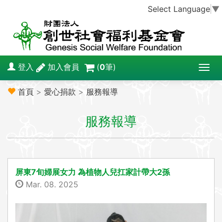
Select Language
▼
登入
加入會員
(
0
筆)
T
o
首頁
>
愛心捐款
>
服務報導
g
g
服務報導
l
e
n
a
v
屏東7旬婦展女力 為植物人兒扛家計帶大2孫
i
Mar. 08. 2025
g
a
t