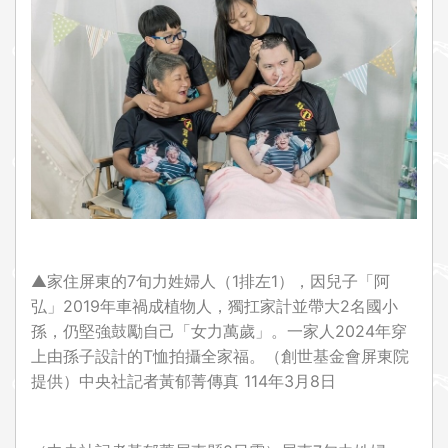
i
o
n
▲家住屏東的7旬力姓婦人（1排左1），因兒子「阿
弘」2019年車禍成植物人，獨扛家計並帶大2名國小
孫，仍堅強鼓勵自己「女力萬歲」。一家人2024年穿
上由孫子設計的T恤拍攝全家福。（創世基金會屏東院
提供）中央社記者黃郁菁傳真 114年3月8日