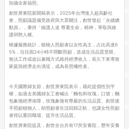
拍攝全家福照。
創世屏東院新聞稿表示，2025年台灣進入超高齡社
會，照顧議題備受政府與大眾關注，創世發起「永續總
動員」，秉持「維護人道 尊重生命」精神，爭取與維
護弱勢人權。
根據服務統計，植物人照顧者以女性為主，占比高達6
5%，往往因24小時不間斷照顧，造成生活品質受限、
無法工作或改以兼職方式維持經濟收入，長久下來導致
家庭與經濟走向潰堤，成為長照犧牲者。
今天國際婦女節，創世屏東院表示，藉此提倡性別平
權，如過去美國婦女工會喊出「麵包和玫瑰」口號；麵
包象徵經濟保障，玫瑰象徵有尊嚴的生活品質。創世接
手照顧植物人，助照顧者生活回歸正軌，也讓女性照顧
者得以重回職場、提升生活品質。
創世屏東院提及，創世全台共有17所安養院，歷年安養