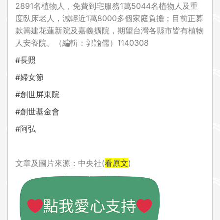
2891名植物人，免費到宅服務1萬5044名植物人及重
度臥床老人，減輕近1萬8000多個家庭負擔；目前正募
款籌建花蓮新院及嘉義擴院，期望台灣各縣市皆有植物
人安養院。（編輯：郭諭儒）1140308
#長照
#婦女節
#創世屏東院
#創世基金會
#阿弘
文章及圖片來源：中央社(
看原文
)