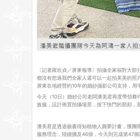
〔記者羅欣貞／屏東報導〕拍攝全家福對大部
都沒有想過我們全家人還可以一起拍美美的照片
屏東在地經營約10年的婚紗攝影公司支持，用
今天（10日）婚紗公司老闆潘美君再度帶領夥
族服，設計佈置拍攝場景，按下快門的那刻，
潘美君是透過臉書得知植物人圓夢計畫，獲團
服務理念，陸續擴及46個，今天則完成第47