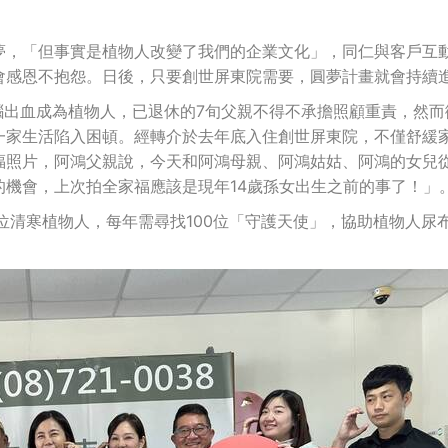
夢，「但事實是植物人改變了我們的企業文化」，同仁與客戶互
會感恩不抱怨。日後，只要創世屏東院需要，圓夢計畫就會持續
腦出血成為植物人，已退休的7旬父親不得不承擔照顧重責，然而
一家生活陷入困頓。經轉介於去年底入住創世屏東院，不僅舒緩
福照片，阿鴻父親說，今天和阿鴻母親、阿鴻姑姑、阿鴻的女兒
機會，上次拍全家福應該是現年14歲孫女出生之前的事了！」
位清寒植物人，每年需尋找100位「守護天使」，協助植物人尿