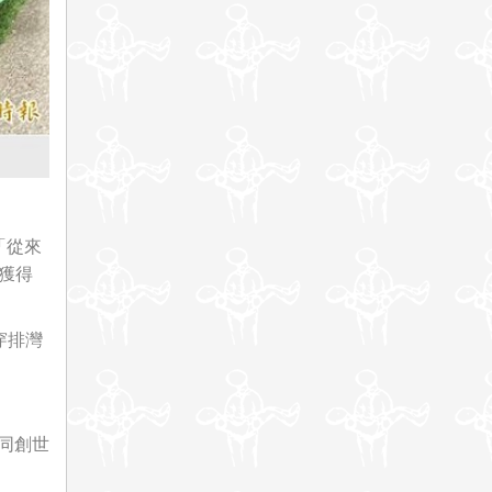
「從來
獲得
穿排灣
同創世