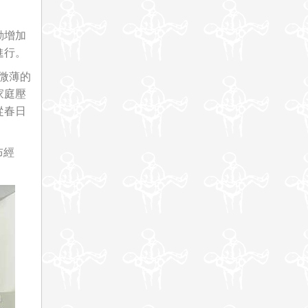
動增加
進行。
微薄的
家庭壓
從春日
。
布經