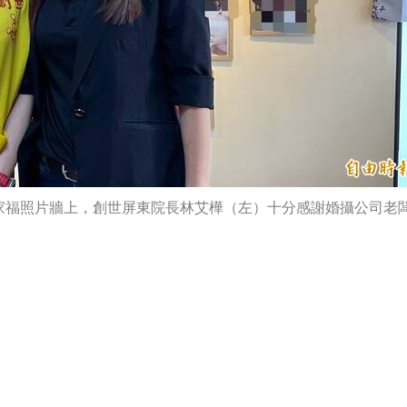
家福照片牆上，創世屏東院長林艾樺（左）十分感謝婚攝公司老