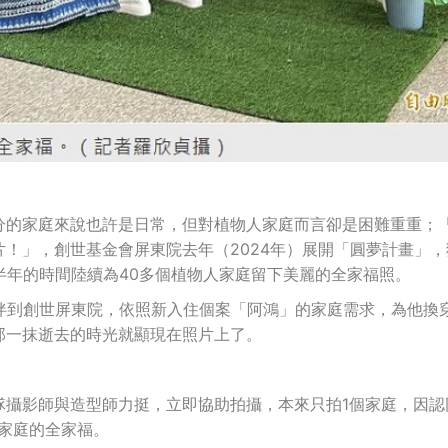
分的家庭來說也許是日常，但對植物人家庭而言卻是困難重重；
！」，創世基金會屏東院去年（2024年）展開「圓夢計畫」，
半年的時間陸續為40多個植物人家庭留下美麗的全家福照。
伴到創世屏東院，依照新入住個案「阿鴻」的家庭需求，為他換
那一抹逝去的時光就顯現在照片上了。
隊攝影師與造型師力挺，立即協助拍攝，本來只拍1個家庭，因認
個家庭的全家福。