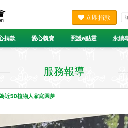
立即捐款
心捐款
愛心義賣
照護e點靈
永續
服務報導
為近50植物人家庭圓夢