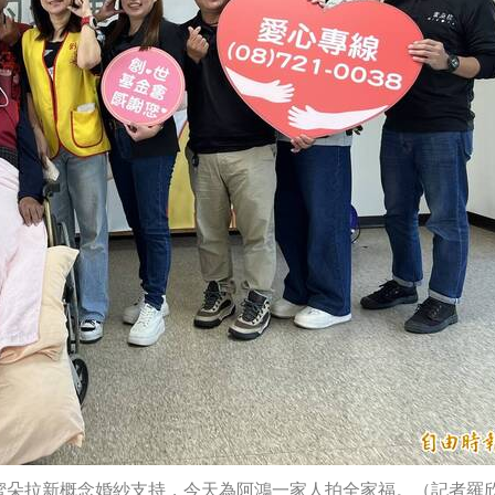
蜜朵拉新概念婚紗支持，今天為阿鴻一家人拍全家福。（記者羅