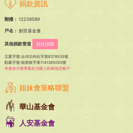
捐款資訊
郵撥：
12238589
戶名：
創世基金會
其他捐款管道
前往詳閱
立案字號:台(83)內社字第8378535號
勸募字號:衛部救字第1141365055號
本會按月將專案款項匯入勸募指定帳戶
姐妹會策略聯盟
華山基金會
人安基金會