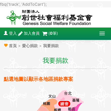
fbq('track', 'AddToCart');
登入
加入會員
(
0
筆)
T
o
首頁
>
愛心捐款
>
我要捐款
g
g
我要捐款
l
e
n
a
點選地圖以顯示各地區捐款專案
v
i
g
a
t