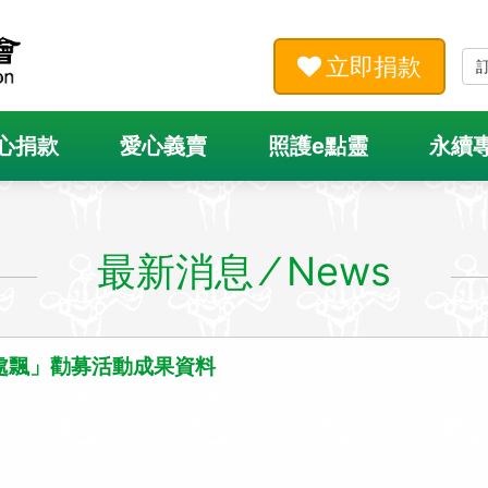
立即捐款
心捐款
愛心義賣
照護e點靈
永續
最新消息 ⁄ News
處處飄」勸募活動成果資料