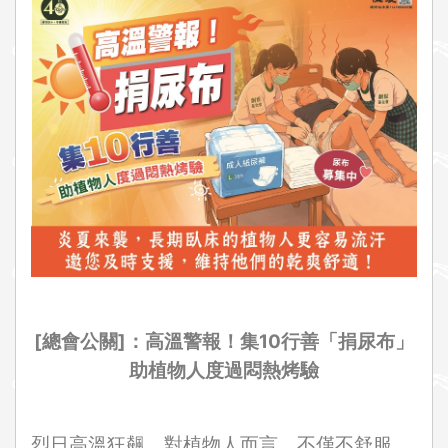
i
o
n
[
總會公關]：高溫警報！集10行善「捐尿布」
助植物人度過悶熱烤驗
烈日高溫狂飆，對植物人而言，不僅不舒服，