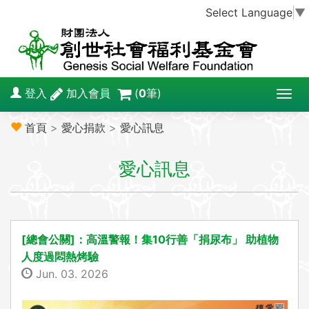
Select Language
▼
登入
加入會員
(
0
筆)
T
o
首頁
>
愛心捐款
>
愛心訊息
g
g
愛心訊息
l
e
n
a
v
[總會公關]：高溫警報！集10行善「捐尿布」 助植物
i
人度過悶熱烤驗
g
Jun. 03. 2026
a
t