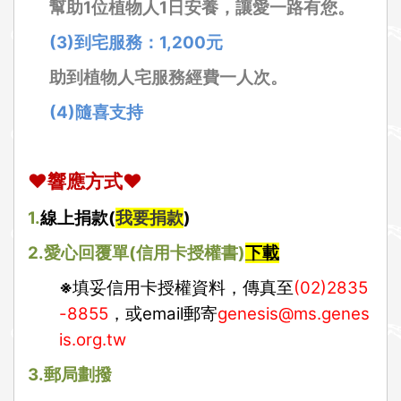
幫助1位植物人1日安養，讓愛一路有您。
(3)
到宅服務：1,200元
助到植物人宅服務經費一人次。
(4)
隨喜支持
❤
響應方式
❤
1.
線上捐款(
我要捐款
)
2.
愛心回覆單(信用卡授權書)
下載
※
填妥信用卡授權資料，傳真至
(02)2835
-8855
，或email郵寄
genesis@ms.genes
is.org.tw
3.
郵局劃撥