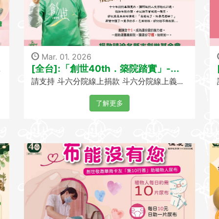
Mar. 01. 2026
.
[全台]:「創世40th．築院踏實」-...
請支持 斗六分院線上捐款 斗六分院線上義...
了解更多