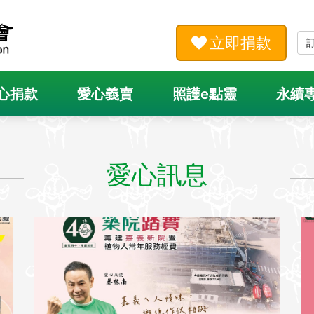
立即捐款
心捐款
愛心義賣
照護e點靈
永續
愛心訊息