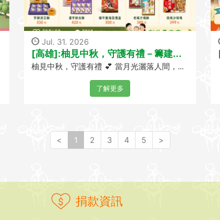
Jul. 31. 2026
[高雄]:柚見中秋，守護有禮－籌建...
柚見中秋，守護有禮 💕 當月光灑落人間，...
了解更多
(
<
1
2
3
4
5
>
c
u
r
r
e
捐款資訊
n
t