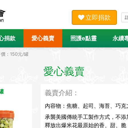
立即捐款
心捐款
愛心義賣
照護e點靈
永續
售價：150元/罐
愛心義賣
罐
義賣介紹：
內容物：焦糖、起司、海苔、巧克
承襲美國傳統手工製作方式，不添
釋放出爆米花最原始的香、甜、脆