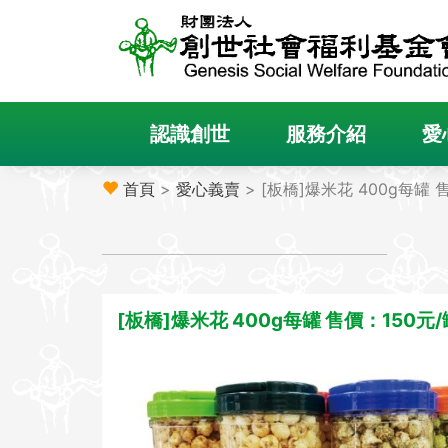
認識創世
服務介紹
愛
首頁
>
愛心義賣
> [板橋]爆米花 400g每罐 
[板橋]爆米花 400g每罐 售價：150元/