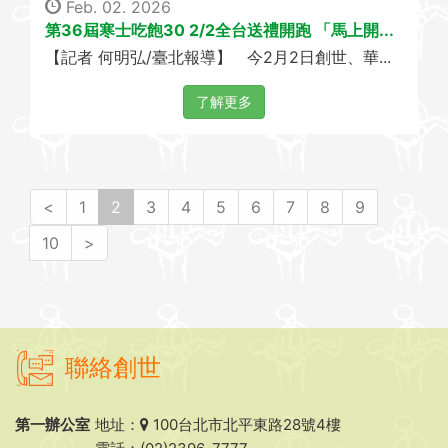
Feb. 02. 2026
第36屆寒士吃飽30 2/2全台送禮開跑 「馬上開...
【記者 何明弘/臺北報導】 今2月2日創世、華...
了解更多
(
<
1
2
3
4
5
6
7
8
9
c
10
>
u
r
r
e
n
t
聯絡創世
)
第一辦公室
地址：
100台北市北平東路28號4樓