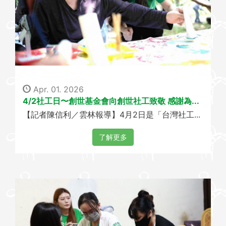
i
o
n
Apr. 01. 2026
4/2社工日〜創世基金會向創世社工致敬 感謝為...
【記者陳信利／雲林報導】4月2日是「台灣社工...
了解更多