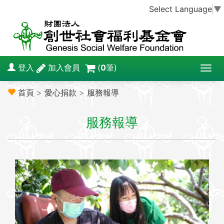
Select Language
▼
登入
加入會員
(
0
筆)
T
o
首頁
>
愛心捐款
>
服務報導
g
g
服務報導
l
e
n
a
v
i
g
a
t