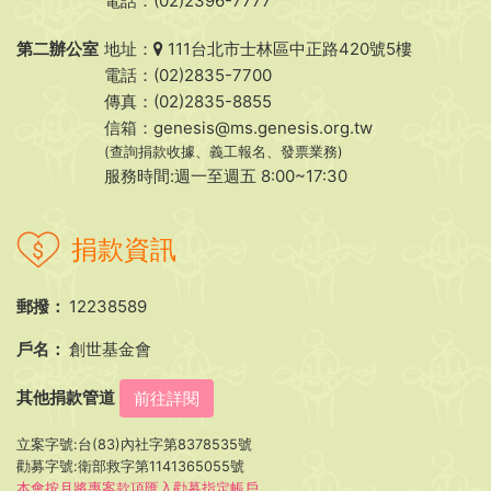
電話：(02)2396-7777
第二辦公室
地址：
111台北市士林區中正路420號5樓
電話：(02)2835-7700
傳真：(02)2835-8855
信箱：
genesis@ms.genesis.org.tw
(查詢捐款收據、義工報名、發票業務)
服務時間:週一至週五 8:00~17:30
捐款資訊
郵撥：
12238589
戶名：
創世基金會
其他捐款管道
前往詳閱
立案字號:台(83)內社字第8378535號
勸募字號:衛部救字第1141365055號
本會按月將專案款項匯入勸募指定帳戶