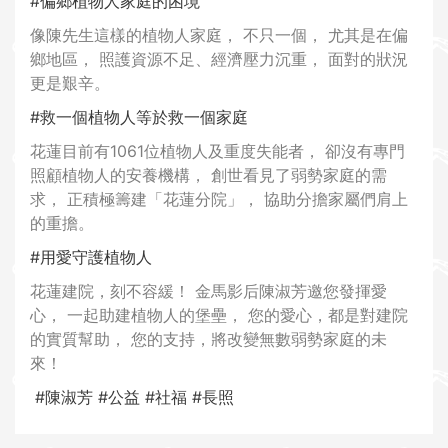
#偏鄉植物人家庭的困境
像陳先生這樣的植物人家庭， 不只一個， 尤其是在偏
鄉地區， 照護資源不足、經濟壓力沉重， 面對的狀況
更是艱辛。
#救一個植物人等於救一個家庭
花蓮目前有1061位植物人及重度失能者， 卻沒有專門
照顧植物人的安養機構， 創世看見了弱勢家庭的需
求， 正積極籌建「花蓮分院」， 協助分擔家屬們肩上
的重擔。
#用愛守護植物人
花蓮建院，刻不容緩！ 金馬影后陳淑芳邀您發揮愛
心， 一起助建植物人的堡壘， 您的愛心，都是對建院
的實質幫助， 您的支持，將改變無數弱勢家庭的未
來！
#陳淑芳
#公益
#社福
#長照