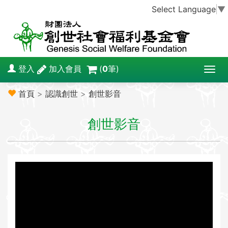
Select Language
▼
登入
加入會員
(
0
筆)
T
o
首頁
>
認識創世
>
創世影音
g
g
創世影音
l
e
n
a
v
i
g
a
t