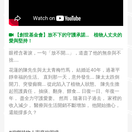
i
o
n
【創世基金會】放不下的守護承諾... 植物人丈夫的
愛與堅持！
眼裡含著淚，一句「放不開…」，道盡了他的無奈與不
捨….
花蓮的陳先生與太太青梅竹馬， 結婚近40年，過著平
靜幸福的生活。 直到那一天，意外發生… 陳太太跌倒
開刀、突發癲癇… 從此陷入了植物人狀態。 陳先生擔
起照護責任， 抽痰、翻身、餵食… 日復一日、年復一
年， 盡全力守護愛妻。 然而，隨著日子過去， 家裡的
收入減少， 醫療與生活開銷不斷增加， 他開始擔心，
還能撐多久？