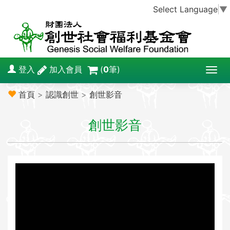
Select Language
▼
登入
加入會員
(
0
筆)
T
o
首頁
>
認識創世
>
創世影音
g
g
創世影音
l
e
n
a
v
i
g
a
t