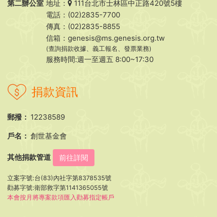
第二辦公室
地址：
111台北市士林區中正路420號5樓
電話：(02)2835-7700
傳真：(02)2835-8855
信箱：
genesis@ms.genesis.org.tw
(查詢捐款收據、義工報名、發票業務)
服務時間:週一至週五 8:00~17:30
捐款資訊
郵撥：
12238589
戶名：
創世基金會
其他捐款管道
前往詳閱
立案字號:台(83)內社字第8378535號
勸募字號:衛部救字第1141365055號
本會按月將專案款項匯入勸募指定帳戶