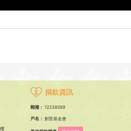
捐款資訊
郵撥：
12238589
戶名：
創世基金會
5樓