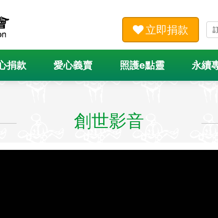
立即捐款
心捐款
愛心義賣
照護e點靈
永續
創世影音