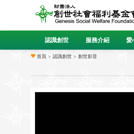
認識創世
服務介紹
愛
首頁
>
認識創世
>
創世影音