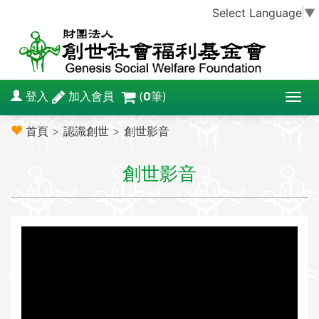
Select Language
▼
登入
加入會員
(
0
筆)
T
o
首頁
>
認識創世
>
創世影音
g
g
創世影音
l
e
n
a
v
i
g
a
t