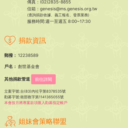
傳真：(02)2835-8855
信箱：
genesis@ms.genesis.org.tw
(查詢捐款收據、義工報名、發票業務)
服務時間:週一至週五 8:00~17:30
捐款資訊
郵撥：
12238589
戶名：
創世基金會
其他捐款管道
前往詳閱
立案字號:台(83)內社字第8378535號
勸募字號:衛部救字第1141365055號
本會按月將專案款項匯入勸募指定帳戶
姐妹會策略聯盟