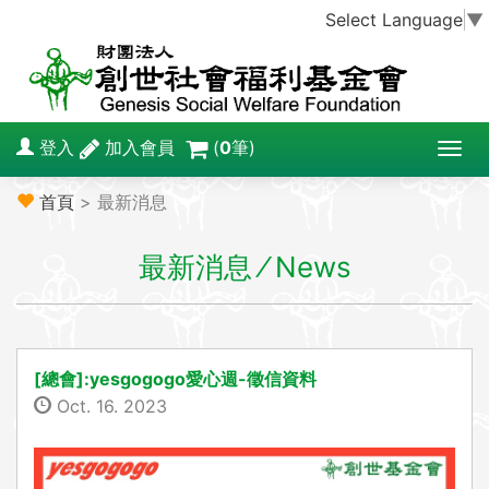
Select Language
▼
登入
加入會員
(
0
筆)
T
o
首頁
> 最新消息
g
g
最新消息 ⁄ News
l
e
n
a
v
[總會]:yesgogogo愛心週-徵信資料
i
Oct. 16. 2023
g
a
t