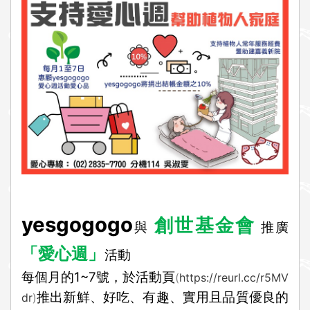
i
o
n
yesgogogo
創世基金會
與
推廣
「愛心週」
活動
每個月的1~7號，於活動頁
(
https://reurl.cc/r5MV
推出新鮮、好吃、有趣、實用且品質優良的
dr
)