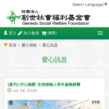
Select Language
▼
登入
加入會員
(
0
筆)
T
o
首頁
>
愛心捐款
>
愛心訊息
g
g
愛心訊息
l
e
n
a
v
[新竹]:竹心築愛-支持植物人常年服務經費
i
Jul. 06. 2026
g
a
t