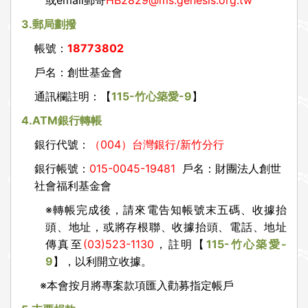
或email郵寄
HB2829@ms.genesis.org.tw
3.
郵局劃撥
帳號：
18773802
戶名：創世基金會
通訊欄註明：【
115-
竹心築愛-9
】
4.ATM
銀行轉帳
銀行代號：
（004）台灣銀行/新竹分行
銀行帳號：
015-0045-19481
戶名：財團法人創世
社會福利基金會
※
轉帳完成後，請來電告知帳號末五碼、收據抬
頭、地址，或將存根聯、收據抬頭、電話、地址
傳真至
(03)523-1130
，註明【
115-
竹心築愛-
9
】，以利開立收據。
※
本會按月將專案款項匯入勸募指定帳戶