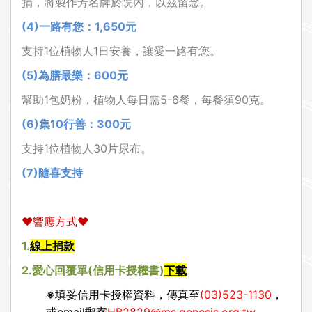
捐，將製作芳名牌於院內，以茲留念。
(4)
一路有您：1,650元
支持1位植物人1日安養，讓愛一路有您。
(5)
為膳最樂：600元
幫助1包奶粉，植物人每日需5-6餐，每餐須90克。
(6)
集10行善：300元
支持1
位植物人30片尿布。
(7)
隨喜支持
❤
響應方式
❤
1.
線上捐款
2.
愛心回覆單(信用卡授權書)
下載
※
填妥信用卡授權資料，傳真至
(03)523-1130
，