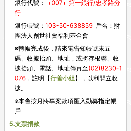
銀行代號：
（007）第一銀行/忠孝路分
行
銀行帳號：
103-50-638859
戶名：財
團法人創世社會福利基金會
※轉帳完成後，請來電告知帳號末五
碼、收據抬頭、地址，或將存根聯、收
據抬頭、電話、地址傳真至
(02)8230-1
076
，註明【
行善小組
】，以利開立收
據。
※本會按月將專案款項匯入勸募指定帳
戶
5.
支票捐款