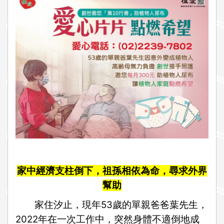
i
o
n
家中經濟支柱倒下，祖孫相依為命，尋求外界
幫助
家住汐止，現年53歲的單親爸爸葉先生，
2022年在一次工作中，突然身體不適倒地成