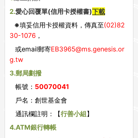
2.
愛心回覆單(信用卡授權書)
下載
※
填妥信用卡授權資料，傳真至
(02)82
30-1076
，
或email郵寄
EB3965@ms.genesis.or
g.tw
3.
郵局劃撥
帳號：
50070041
戶名：創世基金會
通訊欄註明：【
行善小組
】
4.ATM
銀行轉帳