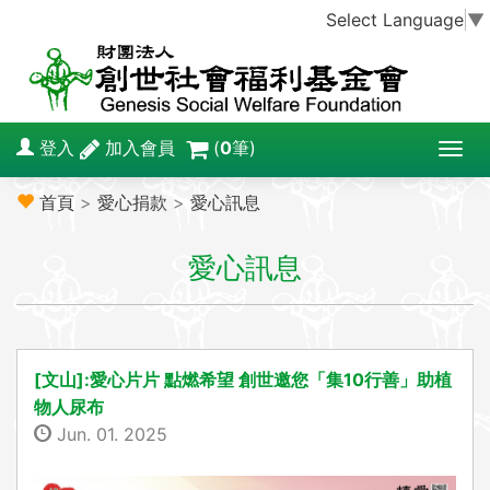
Select Language
▼
登入
加入會員
(
0
筆)
T
o
首頁
>
愛心捐款
>
愛心訊息
g
g
愛心訊息
l
e
n
a
v
[文山]:愛心片片 點燃希望 創世邀您「集10行善」助植
i
物人尿布
g
Jun. 01. 2025
a
t