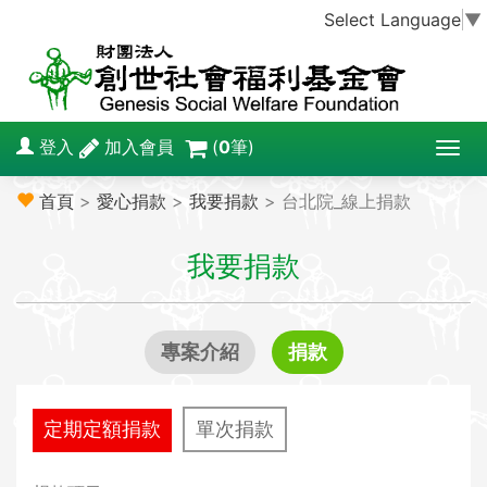
Select Language
▼
登入
加入會員
(
0
筆)
T
o
首頁
>
愛心捐款
>
我要捐款
> 台北院_線上捐款
g
g
我要捐款
l
e
n
a
專案介紹
捐款
v
i
g
定期定額捐款
單次捐款
a
t