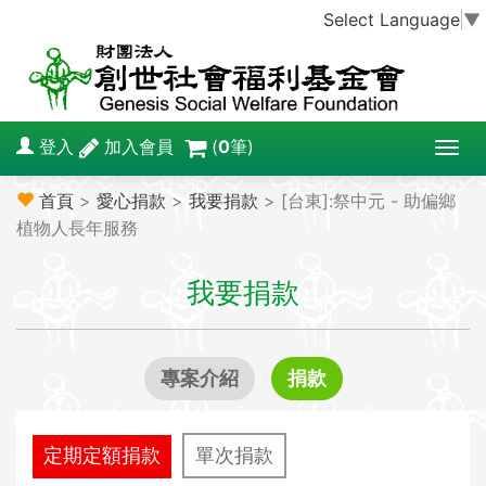
Select Language
▼
登入
加入會員
(
0
筆)
T
o
首頁
>
愛心捐款
>
我要捐款
> [台東]:祭中元 - 助偏鄉
g
植物人長年服務
g
l
我要捐款
e
n
a
v
專案介紹
捐款
i
g
a
定期定額捐款
單次捐款
t