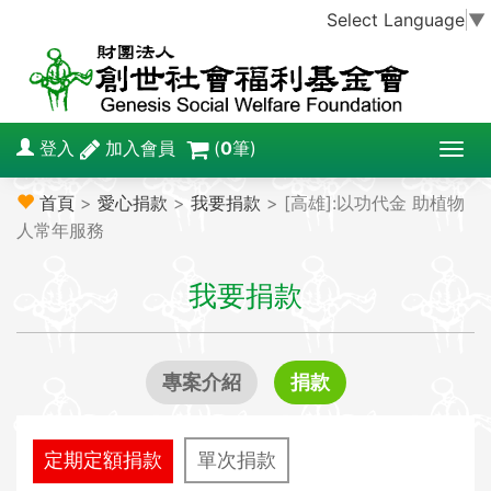
Select Language
▼
登入
加入會員
(
0
筆)
T
o
首頁
>
愛心捐款
>
我要捐款
> [高雄]:以功代金 助植物
g
人常年服務
g
l
我要捐款
e
n
a
v
專案介紹
捐款
i
g
a
定期定額捐款
單次捐款
t