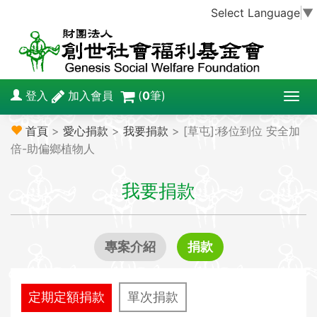
Select Language
▼
登入
加入會員
(
0
筆)
T
o
首頁
>
愛心捐款
>
我要捐款
> [草屯]:移位到位 安全加
g
倍-助偏鄉植物人
g
l
我要捐款
e
n
a
v
專案介紹
捐款
i
g
a
定期定額捐款
單次捐款
t