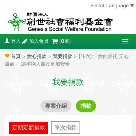
Select Language
▼
登入
加入會員
(
0
筆)
T
o
首頁
>
愛心捐款
>
我要捐款
> [斗六]:「愛的承托 安心
g
照顧」-讓植物人照護更加安全
g
l
我要捐款
e
n
a
v
專案介紹
捐款
i
g
a
定期定額捐款
單次捐款
t