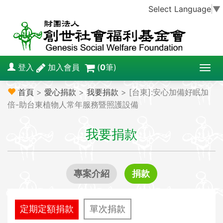
Select Language
▼
登入
加入會員
(
0
筆)
T
o
首頁
>
愛心捐款
>
我要捐款
> [台東]:安心加備好眠加
g
倍-助台東植物人常年服務暨照護設備
g
l
我要捐款
e
n
a
v
專案介紹
捐款
i
g
a
定期定額捐款
單次捐款
t