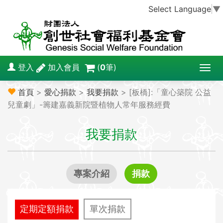
Select Language
▼
登入
加入會員
(
0
筆)
T
o
首頁
>
愛心捐款
>
我要捐款
> [板橋]:「童心築院 公益
g
兒童劇」-籌建嘉義新院暨植物人常年服務經費
g
l
我要捐款
e
n
a
v
專案介紹
捐款
i
g
a
定期定額捐款
單次捐款
t