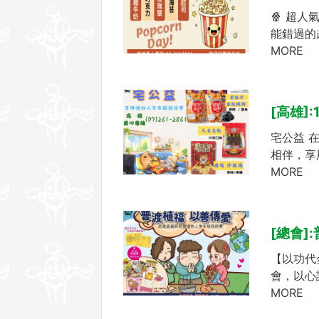
🍿 超
能錯過的
MORE
[高雄]
宅公益 
相伴，享
MORE
[總會]
【以功代
會，以心
MORE