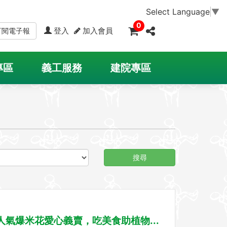
Select Language
▼
0
登入
加入會員
訂閱電子報
專區
義工服務
建院專區
搜尋
:人氣爆米花愛心義賣，吃美食助植物...