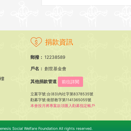
捐款資訊
郵撥：
12238589
戶名：
創世基金會
5樓
其他捐款管道
前往詳閱
立案字號:台(83)內社字第8378535號
勸募字號:衛部救字第1141365055號
本會按月將專案款項匯入勸募指定帳戶
nesis Social Welfare Foundation All rights reserved.