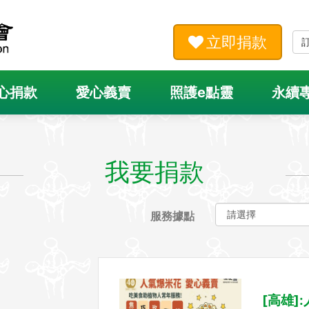
立即捐款
心捐款
愛心義賣
照護e點靈
永續
我要捐款
服務據點
[高雄]