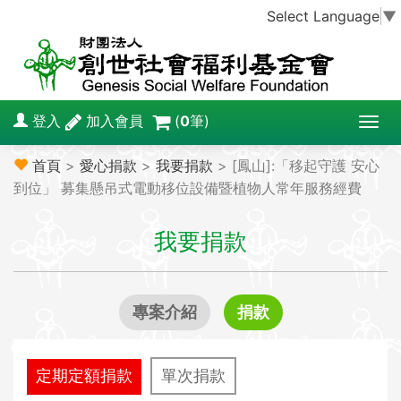
Select Language
▼
登入
加入會員
(
0
筆)
T
o
首頁
>
愛心捐款
>
我要捐款
> [鳳山]:「移起守護 安心
g
到位」 募集懸吊式電動移位設備暨植物人常年服務經費
g
l
我要捐款
e
n
a
v
專案介紹
捐款
i
g
a
定期定額捐款
單次捐款
t