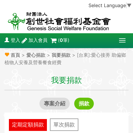
Select Language
▼
登入
加入會員
(
0
筆)
T
o
首頁
>
愛心捐款
>
我要捐款
> [台東]:愛心接蒡 助偏鄉
g
植物人安養及營養餐食經費
g
l
我要捐款
e
n
a
v
專案介紹
捐款
i
g
a
定期定額捐款
單次捐款
t