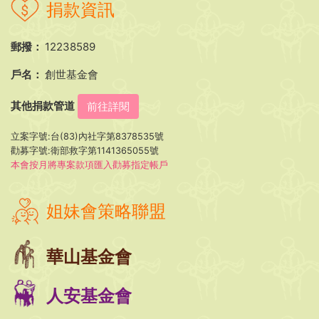
捐款資訊
郵撥：
12238589
戶名：
創世基金會
其他捐款管道
前往詳閱
立案字號:台(83)內社字第8378535號
勸募字號:衛部救字第1141365055號
本會按月將專案款項匯入勸募指定帳戶
姐妹會策略聯盟
華山基金會
人安基金會