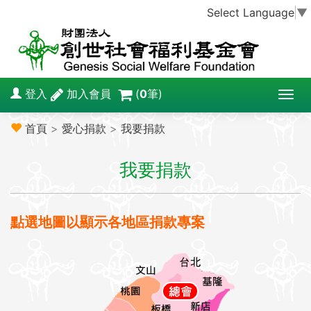
Select Language
▼
登入
加入會員
(
0
筆)
T
o
首頁
>
愛心捐款
>
我要捐款
g
g
我要捐款
l
e
n
a
點選地圖以顯示各地區捐款專案
v
i
g
a
t