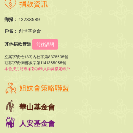
捐款資訊
郵撥：
12238589
戶名：
創世基金會
其他捐款管道
前往詳閱
立案字號:台(83)內社字第8378535號
勸募字號:衛部救字第1141365055號
本會按月將專案款項匯入勸募指定帳戶
姐妹會策略聯盟
華山基金會
人安基金會