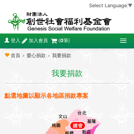
Select Language
▼
登入
加入會員
(
0
筆)
T
o
首頁
>
愛心捐款
>
我要捐款
g
g
我要捐款
l
e
n
a
點選地圖以顯示各地區捐款專案
v
i
g
a
t