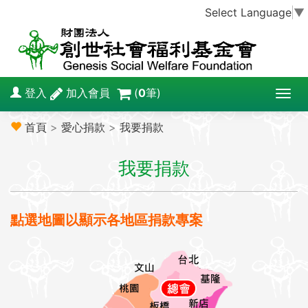
Select Language
▼
登入
加入會員
(
0
筆)
T
o
首頁
>
愛心捐款
>
我要捐款
g
g
我要捐款
l
e
n
a
點選地圖以顯示各地區捐款專案
v
i
g
a
t