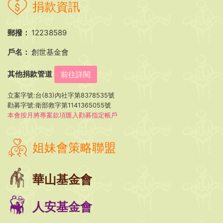
捐款資訊
郵撥：
12238589
戶名：
創世基金會
其他捐款管道
前往詳閱
立案字號:台(83)內社字第8378535號
勸募字號:衛部救字第1141365055號
本會按月將專案款項匯入勸募指定帳戶
姐妹會策略聯盟
華山基金會
人安基金會