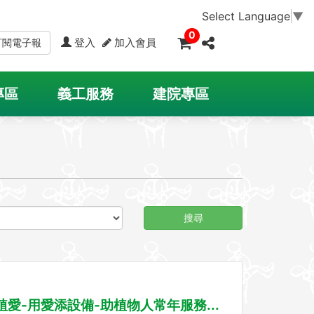
Select Language
▼
0
登入
加入會員
訂閱電子報
專區
義工服務
建院專區
搜尋
:植愛-用愛添設備-助植物人常年服務...