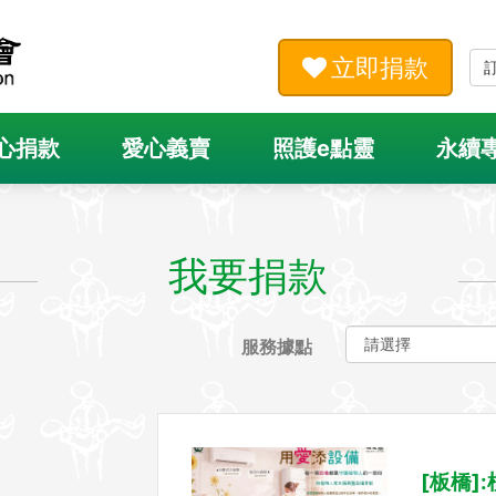
立即捐款
心捐款
愛心義賣
照護e點靈
永續
我要捐款
服務據點
[板橋]