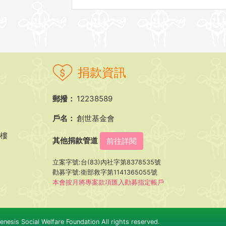
捐款資訊
郵撥：
12238589
戶名：
創世基金會
5樓
其他捐款管道
前往詳閱
立案字號:台(83)內社字第8378535號
勸募字號:衛部救字第1141365055號
本會按月將專案款項匯入勸募指定帳戶
nesis Social Welfare Foundation All rights reserved.