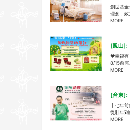
創世基金
理念，致
MORE
[鳳山
❤幸福有
8/15前
MORE
[台東]
十七年前
從壯年到
MORE