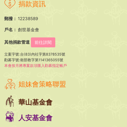
捐款資訊
郵撥：
12238589
戶名：
創世基金會
其他捐款管道
前往詳閱
立案字號:台(83)內社字第8378535號
勸募字號:衛部救字第1141365055號
本會按月將專案款項匯入勸募指定帳戶
姐妹會策略聯盟
華山基金會
人安基金會