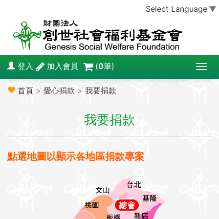
Select Language
▼
登入
加入會員
(
0
筆)
T
o
首頁
>
愛心捐款
>
我要捐款
g
g
我要捐款
l
e
n
a
點選地圖以顯示各地區捐款專案
v
i
g
a
t