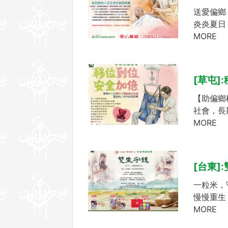
送愛偏鄉
炎炎夏日
MORE
[草屯]
【助偏鄉
社會，長
MORE
[台東]
一粒米，
慢慢重生
MORE