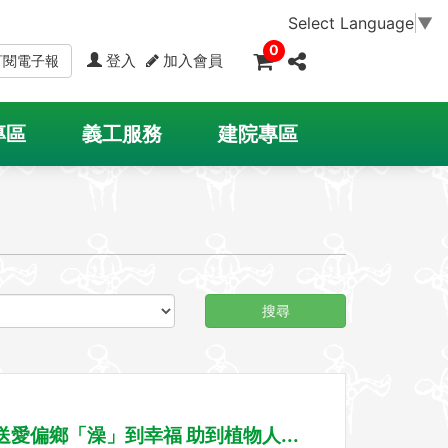
Select Language
▼
0
登入
加入會員
訂閱電子報
專區
義工服務
建院專區
搜尋
:送愛偏鄉「澡」到幸福 助到植物人...