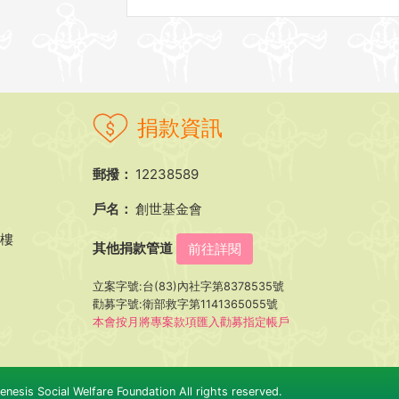
捐款資訊
郵撥：
12238589
戶名：
創世基金會
5樓
其他捐款管道
前往詳閱
立案字號:台(83)內社字第8378535號
勸募字號:衛部救字第1141365055號
本會按月將專案款項匯入勸募指定帳戶
nesis Social Welfare Foundation All rights reserved.