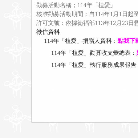
勸募活動名稱；114年
「植愛
」
核准勸募活動期間：自114年1月1日起至1
許可文號：依據衛福部113年12月23日救字
徵信資料
114
年
「
植愛
」
捐贈人資料：
點我下
114
年
「
植愛
」勸募收支彙總表
：
114
年
「
植愛
」執行服務成果報告