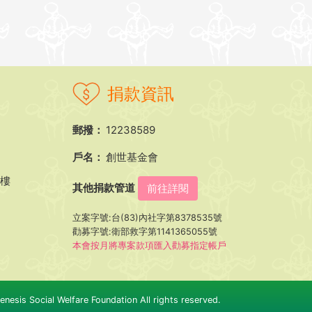
捐款資訊
郵撥：
12238589
戶名：
創世基金會
5樓
其他捐款管道
前往詳閱
立案字號:台(83)內社字第8378535號
勸募字號:衛部救字第1141365055號
本會按月將專案款項匯入勸募指定帳戶
nesis Social Welfare Foundation All rights reserved.