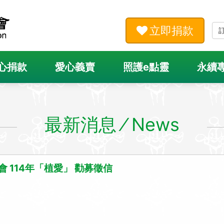
立即捐款
心捐款
愛心義賣
照護e點靈
永續
最新消息 ⁄ News
 114年「植愛」 勸募徵信