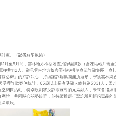
懷計畫。（記者蘇峯毅攝）
)年1月至8月間，雲林地方檢察署查扣詐騙贓款（含凍結帳戶現金
核准羈押共112人。顯見雲林地方檢察署積極掃蕩查緝詐騙集團、查
有據必辦」的打詐決心，持續讓詐騙集團無所遁形，守護雲林鄉
政署受理詐欺案件統計，65歲以上長者受騙人總數為5331人，因
食堂關懷活動，特別規劃將反詐毒宣導的元素融入，未來會繼續
會團體，共同關心弱勢族群，並持續推廣打擊詐騙和拒絕毒品的
社區環境。