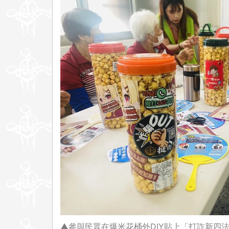
▲參與民眾在爆米花桶外DIY貼上「打詐新四法