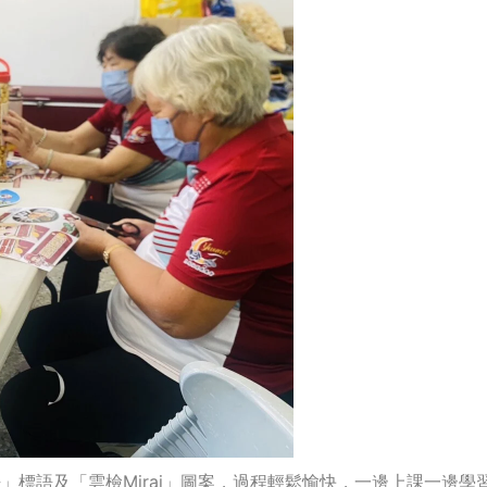
」標語及「雲檢Mirai」圖案，過程輕鬆愉快，一邊上課一邊學