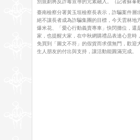
別規劃將反詐毒宣導的元素融入。（記者蘇峯
臺南檢察分署黃玉垣檢察長表示，詐騙案件層
絕不讓長者成為詐騙集團的目標，今天雲林地
爆米花、「愛心行動義賣專車」快閃攤位，還是H
家，也提醒大家，在中秋網購禮品表達心意時
免買到「圖文不符」的假貨而求償無門，歡迎
生人朋友的付出與支持，讓活動能圓滿完成。