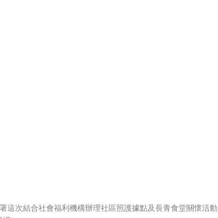
地檢署這次結合社會福利機構辦理社區照護據點及長青食堂關懷活