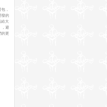
荷包，
開發的
品給大
」，避
們的更