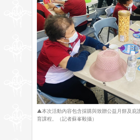
▲本次活動內容包含採購與致贈公益月餅及庇
育課程。（記者蘇峯毅攝）