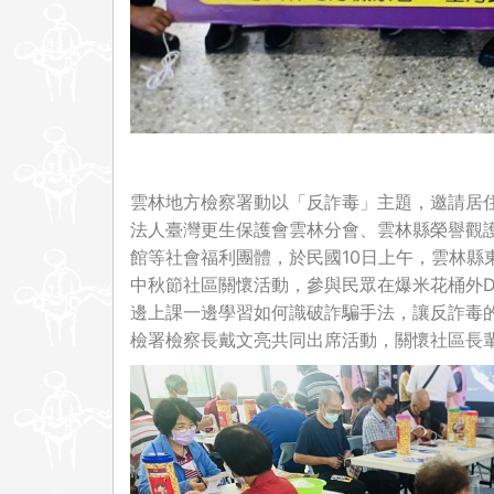
雲林地方檢察署動以「反詐毒」主題，邀請居
法人臺灣更生保護會雲林分會、雲林縣榮譽觀護人
館等社會福利團體，於民國10日上午，雲林縣
中秋節社區關懷活動，參與民眾在爆米花桶外DI
邊上課一邊學習如何識破詐騙手法，讓反詐毒
檢署檢察長戴文亮共同出席活動，關懷社區長