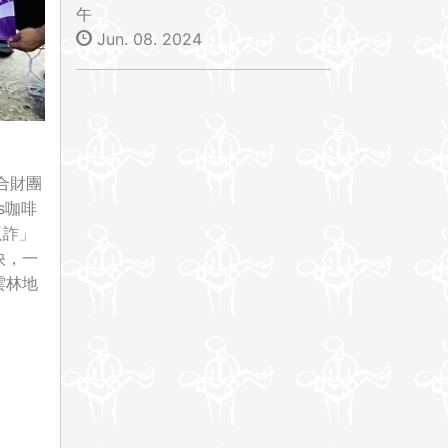
午
Jun. 08. 2024
合財團
s咖啡
反詐」
快，一
雲林地