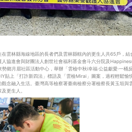
住在雲林縣海線地區的長者們及雲林縣轄內的更生人共65戶，結
協進會與財團法人創世社會福利基金會斗六分院及Happines
東勢鄉月眉社區活動中心，舉辦「雲檢中秋i幸福·公益獻愛·一桶
Y貼上「打詐新四法」標語及「雲檢Mirai」圖案，過程輕鬆愉
的觀念融入生活。臺灣高等檢察署臺南檢察分署檢察長黃玉垣與
輩及更生人。