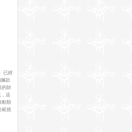
）已經
扣贓款
親的財
此，這
推動類
防範措