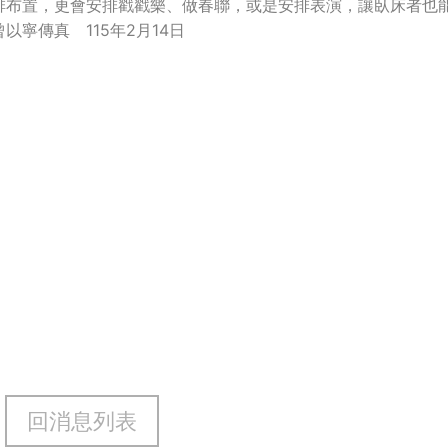
排布置，更會安排戳戳樂、做春聯，或是安排表演，讓臥床者也
寧傳真 115年2月14日
回消息列表