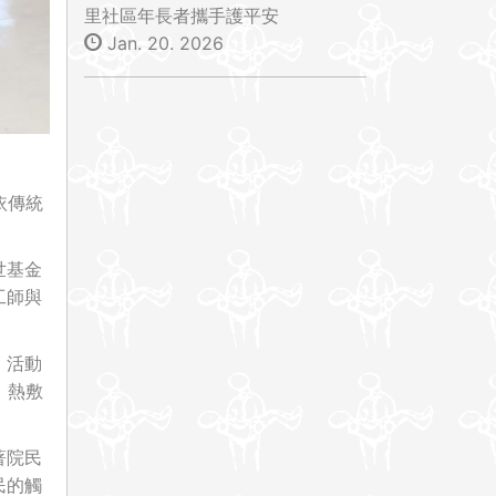
里社區年長者攜手護平安
Jan. 20. 2026
依傳統
世基金
工師與
。活動
、熱敷
著院民
民的觸