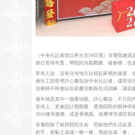
（中央社記者曾以寧台北14日電）安養院總是
節日安排布置，帶院民玩戳戳樂、做春聯，也
常有人說，沒有任何地方比得起家裡的溫度，
會社工部督導許心馨告訴中央社記者，儘管這
治療師不時會結合節慶活動與生活訓練，讓節
過年就是其中一個重頭戲。許心馨說，不只院
安排上，更會設計戳戳樂，透過院民的眼神停留
10分鐘等服務，或是香氛瓶、按摩球等感官刺
安養院除了維持院民生命、照顧他們生活起居
的手，把黏土滾成一條一條，再組合成「春」