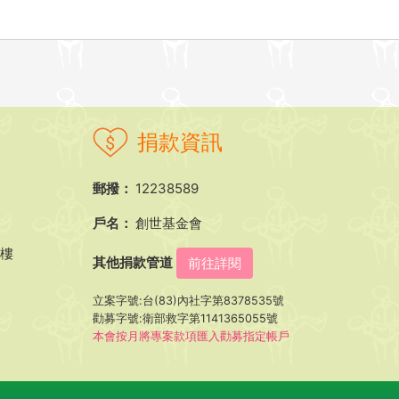
捐款資訊
郵撥：
12238589
戶名：
創世基金會
5樓
其他捐款管道
前往詳閱
立案字號:台(83)內社字第8378535號
勸募字號:衛部救字第1141365055號
本會按月將專案款項匯入勸募指定帳戶