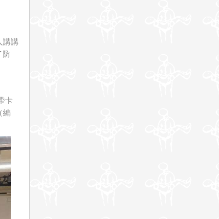
人講講
了防
帶卡
（編