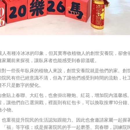
讓人有種冷冰冰的印象，但其實專收植物人的創世安養院，卻會
邀家屬前來探視，讓臥床者也能感受到春節溫暖。
但對一些長年臥床的植物人來說，創世安養院就是他們的家。創
些院民有些已經意識不清，但為了讓他們感受到時間的流動，社
慶不只是數字的變化。
內會貼上春聯、大紅包，也會掛出鞭炮、紅花，增加院內溫馨感
，讓他們自己選洞戳，裡面則有紅包卡，可以換取按摩10分鐘
激小物。
，也重視提升院民的生活認知跟能力。因此也會邀請家屬一起握
、「福」等字樣；或是握著院民的手一起磨墨、寫春聯，訓練院