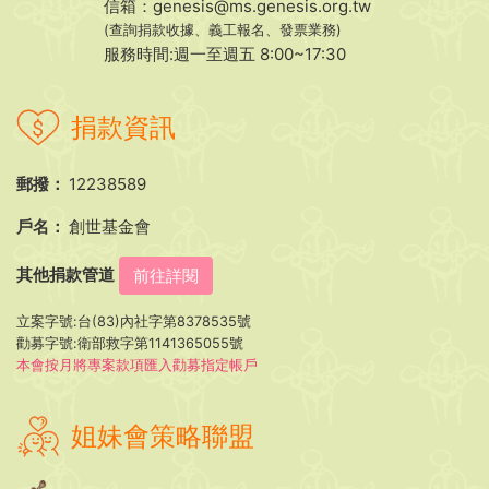
信箱：
genesis@ms.genesis.org.tw
(查詢捐款收據、義工報名、發票業務)
服務時間:週一至週五 8:00~17:30
捐款資訊
郵撥：
12238589
戶名：
創世基金會
其他捐款管道
前往詳閱
立案字號:台(83)內社字第8378535號
勸募字號:衛部救字第1141365055號
本會按月將專案款項匯入勸募指定帳戶
姐妹會策略聯盟