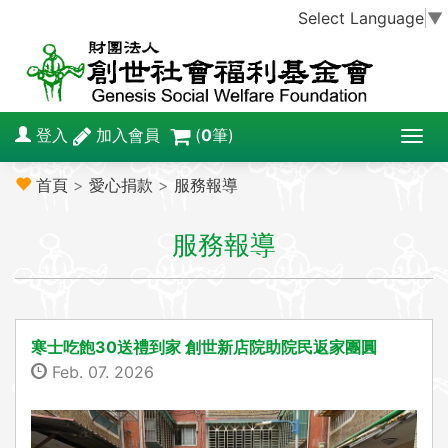
Select Language
▼
登入
加入會員
(
0
筆)
T
o
首頁
>
愛心捐款
>
服務報導
g
g
服務報導
l
e
n
a
v
寒士吃飽30送禮到家 創世新店院助院民返家團圓
i
Feb. 07. 2026
g
a
t