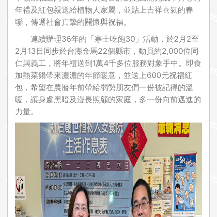
年禮及紅包親送給植物人家屬，並貼上吉祥喜氣的春
聯，傳遞社會真摯的關懷與祝福。
連續辦理36年的「寒士吃飽30」活動，於2月2至
2月13日同步於台澎金馬22個縣市，動員約2,000位同
仁與義工，將年禮送到1萬4千多位服務對象手中。即食
加熱菜餚帶來濃濃的年節暖意，並送上600元祝福紅
包，希望在農曆年前帶給弱勢朋友們一份被記得的溫
暖，讓身處黑暗及漫長照顧的家庭，多一份向前邁進的
力量。