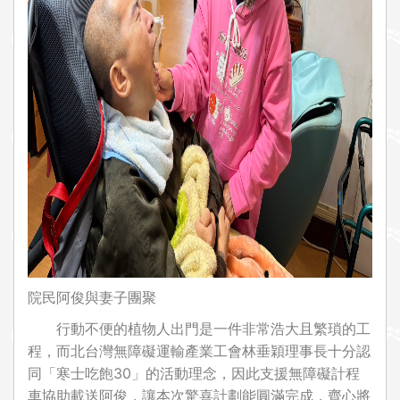
院民阿俊與妻子團聚
行動不便的植物人出門是一件非常浩大且繁瑣的工
程，而北台灣無障礙運輸產業工會林垂穎理事長十分認
同「寒士吃飽30」的活動理念，因此支援無障礙計程
車協助載送阿俊，讓本次驚喜計劃能圓滿完成，齊心將