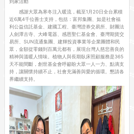
到家活動
感謝大眾為寒冬注入暖流，截至1月20日全台累積
近6萬4千位善士支持，包括：富邦集團、如是社會福
利公益信託基金、建國工程、臺灣證券交易所、財團法
人劍潭古寺、大峰電器、感恩聖仁基金會、臺灣期貨交
易所、SUN流通集團、建輝投資事業等企業團體和民
眾，金額從零錢到百萬元都有，展現台灣人慈悲善良的
精神與溫暖人情味。植物人與長期臥床照顧服務是365
天不能間斷，創世基金會呼籲盼大眾一人一力、點滴支
持，讓關懷持續不止，社會充滿善與愛的循環。懇請各
界繼續支持。