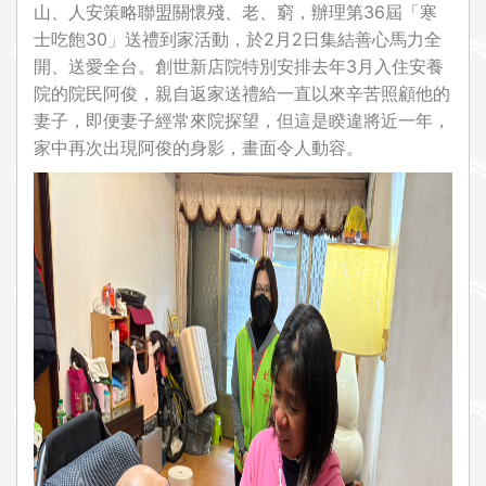
山、人安策略聯盟關懷殘、老、窮，辦理第36屆「寒
士吃飽30」送禮到家活動，於2月2日集結善心馬力全
開、送愛全台。創世新店院特別安排去年3月入住安養
院的院民阿俊，親自返家送禮給一直以來辛苦照顧他的
妻子，即便妻子經常來院探望，但這是睽違將近一年，
家中再次出現阿俊的身影，畫面令人動容。