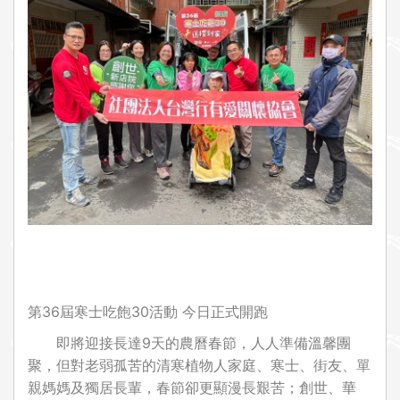
i
o
n
第36屆寒士吃飽30活動 今日正式開跑
即將迎接長達9天的農曆春節，人人準備溫馨團
聚，但對老弱孤苦的清寒植物人家庭、寒士、街友、單
親媽媽及獨居長輩，春節卻更顯漫長艱苦；創世、華