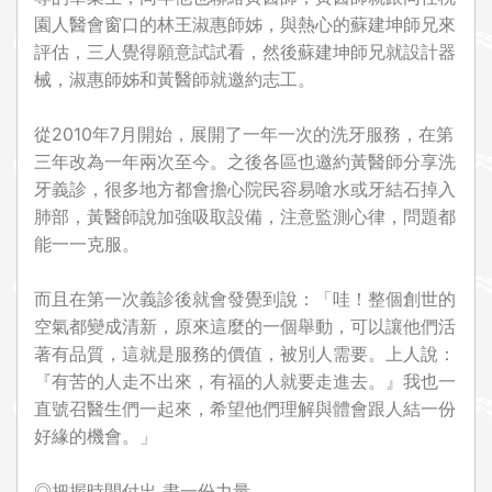
園人醫會窗口的林王淑惠師姊，與熱心的蘇建坤師兄來
評估，三人覺得願意試試看，然後蘇建坤師兄就設計器
械，淑惠師姊和黃醫師就邀約志工。
從2010年7月開始，展開了一年一次的洗牙服務，在第
三年改為一年兩次至今。之後各區也邀約黃醫師分享洗
牙義診，很多地方都會擔心院民容易嗆水或牙結石掉入
肺部，黃醫師說加強吸取設備，注意監測心律，問題都
能一一克服。
而且在第一次義診後就會發覺到說：「哇！整個創世的
空氣都變成清新，原來這麼的一個舉動，可以讓他們活
著有品質，這就是服務的價值，被別人需要。上人說：
『有苦的人走不出來，有福的人就要走進去。』我也一
直號召醫生們一起來，希望他們理解與體會跟人結一份
好緣的機會。」
◎把握時間付出 盡一份力量