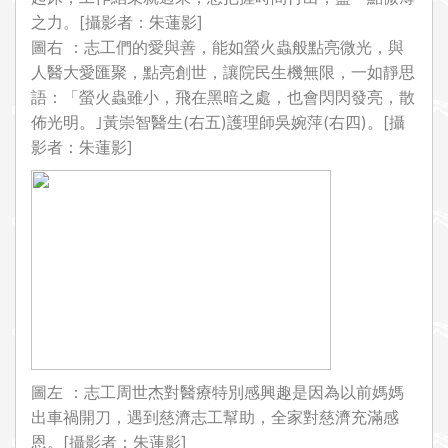
之力。[攝影者：朱蓮影]
圖右 ：志工們的愛與善，能如螢火蟲般點亮微光，與
人醫大愛匯聚，點亮創世，讓院民生機無限，一如靜思
語：「螢火蟲雖小，飛在黑暗之處，也會閃閃發亮，散
佈光明。｣黃崇智醫生(右五)護理師吳婉萍(右四)。[攝
影者：朱蓮影]
圖左 ：志工周世杰對醫療特別感興趣是因為以前媽媽
出車禍開刀，遇到慈濟志工幫助，全家對慈濟充滿感
恩。[攝影者：朱蓮影]