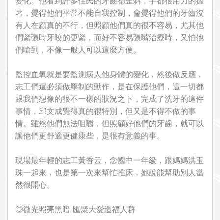
變化。他看到許多住民的牙齒都歪斜，手都很用力的握
著，覺得他們平常不能自我控制，會覺得他們的牙齒沒
有人在顧真的不行，但照顧他們真的很不容易，尤其他
們緊張時牙咬的更緊，而好不容易張嘴治療時，又怕他
們嗆到，不像一般人可以這麼方便。
監控血氧就是要監測病人他身體的變化，然後做反應，
志工們還必須做壓制的動作，是在保護他們，這一切都
跟我們想像的很不一樣的狀況之下，完成了洗牙的這件
事情，邱文成覺得真的很特別，但又是不得不做的事
情。雖然他們無法咀嚼，但照顧好他們的牙齒，就可以
讓他們更舒適更健康些，是很有意義的事。
現場最年輕的志工黃香云，念國中一年級，跟媽媽洪玉
珠一起來，也是第一次來幫忙推床，她說能幫助別人當
然很開心。
◎微光照亮黑暗 匯聚大愛造福人群