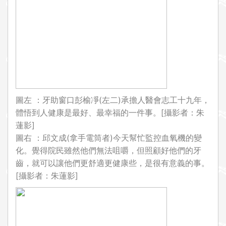
圖左 ：牙助窗口彭榆凈(左二)承擔人醫會志工十九年，
體悟到人健康是最好、最幸福的一件事。[攝影者：朱
蓮影]
圖右 ：邱文成(拿手電筒者)今天幫忙監控血氧機的變
化。覺得院民雖然他們無法咀嚼，但照顧好他們的牙
齒，就可以讓他們更舒適更健康些，是很有意義的事。
[攝影者：朱蓮影]