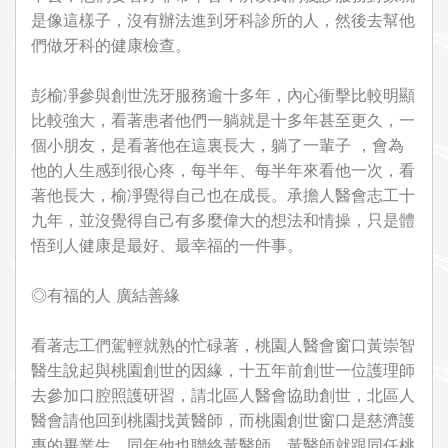
是像這樣子，沒有辦法進到牙科診所的人，然後去幫他
們做牙科的健康檢查。
彭榆凈參與創世洗牙服務逾十多年，內心衝擊比較明顯
比較強大，看著患者他們一躺就是十多年甚至更久，一
個小朋友，是看著他在這裏長大，躺了一輩子 ，會為
他的人生感到很心疼，每半年、每半年來看他一次，看
著他長大，榆凈覺得自己也在成長。承擔人醫會志工十
九年，並沒覺得自己有多麼偉大的想法和情操，只是體
悟到人健康是最好、最幸福的一件事。
◎有福的人 廣結善緣
看著志工們駕輕就熟的忙碌著，桃園人醫會窗口黃崇智
醫生說起與桃園創世的因緣，十五年前創世一位護理師
去參加口腔照護研習，請北區人醫會協助創世，北區人
醫會請他回到桃園找黃醫師，而桃園創世窗口是慈濟護
專的畢業生，同年他也聯絡黃醫師，黃醫師就跟同任桃