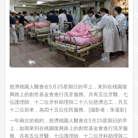
i
o
n
慈濟桃園人醫會在5月25星期日的早上，來到在桃園復
興路上的創世基金會進行洗牙服務。共有五位牙醫、七
位護理師、十二位牙科助理與二十八位慈濟志工，共五
十二位前來，為四十五位住民服務。[攝影者：朱蓮影]
一年兩次的相約，慈濟桃園人醫會在5月25星期日的早
上，如期來到在桃園復興路上的創世基金會進行洗牙服
務。共有五位牙醫、七位護理師、十二位牙科助理與二