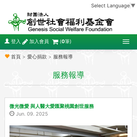
Select Language
▼
登入
加入會員
(
0
筆)
T
o
首頁
>
愛心捐款
>
服務報導
g
g
服務報導
l
e
n
a
v
微光微愛 與人醫大愛匯聚桃園創世服務
i
Jun. 09. 2025
g
a
t