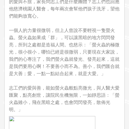
的愛與不捨，家長問志工們是什麼團體？志工們也回應
他慈濟桃園人醫會，每年兩次會幫他們孩子洗牙，望他
們能夠放寬心。
一個人的力量很微弱，但上人曾說不要輕視一隻螢火
蟲。螢火蟲如果成「群」，可以讓黑暗的地方閃閃發
亮，所到之處都是造福人間。也慈示：「螢火蟲的極微
光，很小很小，哪怕已經是很微弱，只要現在大家說，
我們的心專注了，我們螢火蟲就發光、發亮起來，這就
是我們要用心啊！不要善小而不為。善小，我們匯合就
是大善；愛，一點一點結合起來，就是大愛。」
志工們的愛與善，能如螢火蟲般點亮微光，與人醫大愛
匯聚，點亮創世，讓院民生機無限，一如靜思語：「螢
火蟲雖小，飛在黑暗之處，也會閃閃發亮，散佈光
明。」