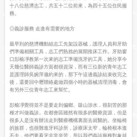
十八位慈濟志工，共五十二位前來，為四十五位住民服
務。
◎義診服務 走進有需要的地方
最早到的慈濟機動組志工先架設器械，護理人員和牙助
們準備相關工具，志工們熟捻的展開推床工作。牙助窗
口彭榆凈教第一次來的志工準備洗牙的工具，她分享今
天幾位醫師義診方面都很資深，而有三位新的青年志工
是護理師吳婉萍邀約來的，那下午這邊義診結束收完之
後，還要回中壢聯絡處做四個小時的器械清理消毒，會
有另外三位青年志工來幫忙。
彭榆凈覺得並不是要走到偏鄉、跋山涉水，很刻苦的那
種才叫做義診。在都會區雖然有很多的醫療資源，但是
很多人是沒有辦法走到醫療機構裏面去就醫的。坐輪椅
的族群，也很難進牙科診所，診療床太窄，輪椅根本進
不去，他們要看牙非常辛苦，所以我們義診服務對象就