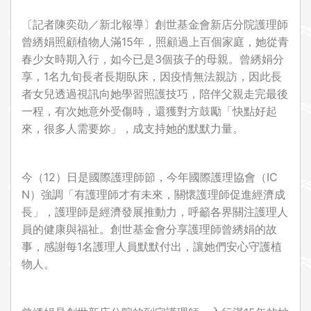
〔記者陳奕劭／新北報導〕創世基金會新店分院護理師
曾綉娟照顧植物人滿15年，照顧過上百個家庭，她從青
春少女時期入行，如今已是3個孩子的母親。曾綉娟分
享，1名九旬長者長期臥床，因疫情無法親訪，因此長
者女兒透過視訊向她學習照護技巧，陪伴父親走完最後
一程，有次她意外受傷時，還獲對方鼓勵「快點好起
來，很多人需要妳」，成支持她的默默力量。
今（12）日是國際護理師節，今年國際護理協會（IC
N）強調「有護理師才有未來，關懷護理師促進經濟成
長」，護理師是經濟發展推動力，呼籲各界關注護理人
員的健康與福祉。創世基金會分享護理師曾綉娟的故
事，感謝每1名護理人員默默付出，讓她們安心守護植
物人。