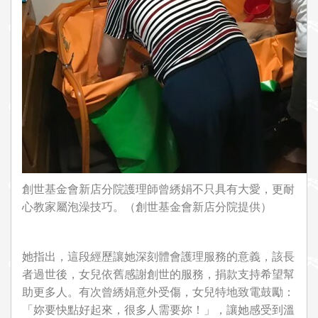
創世基金會新店分院護理師曾綉娟不只具有大愛，更耐
心教家屬泡澡技巧。（創世基金會新店分院提供）
她指出，這段經歷讓她深刻體會護理服務的意義，該長
者過世後，女兒依舊感謝創世的服務，捐款支持希望幫
助更多人。有次曾綉娟意外受傷，女兒特地致電鼓勵：
「妳要快點好起來，很多人需要妳！」，讓她感受到溫