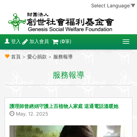
Select Language
▼
登入
加入會員
(
0
筆)
T
o
首頁
>
愛心捐款
>
服務報導
g
g
服務報導
l
e
n
a
v
護理師曾綉娟守護上百植物人家庭 這通電話溫暖她
i
May. 12. 2025
g
a
t