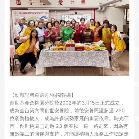
i
o
n
【勁報記者羅蔚舟/桃園報導】
創世基金會桃園分院於2002年的3月15日正式成立，
成為全台第六間創世安養院，前後安養照護超過 250
位弱勢植物人，成為許多弱勢家庭的重要依靠。時光荏
苒，創世桃園已走過 23 個春秋，這一路走來，因為有
無數義工的陪伴與支持，才能讓植物人服務工作穩定走