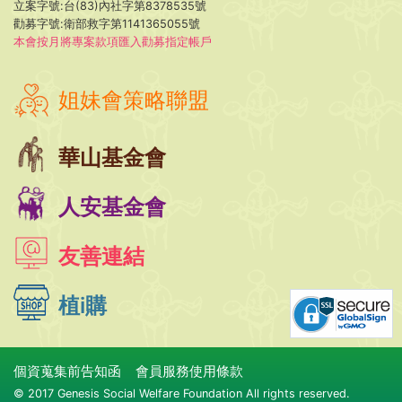
立案字號:台(83)內社字第8378535號
勸募字號:衛部救字第1141365055號
本會按月將專案款項匯入勸募指定帳戶
姐妹會策略聯盟
華山基金會
人安基金會
友善連結
植i購
個資蒐集前告知函
會員服務使用條款
© 2017 Genesis Social Welfare Foundation All rights reserved.