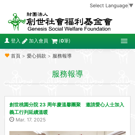
Select Language
▼
登入
加入會員
(
0
筆)
T
o
首頁
>
愛心捐款
>
服務報導
g
g
服務報導
l
e
n
a
v
創世桃園分院 23 周年慶溫馨團聚 邀請愛心人士加入
i
義工行列延續溫暖
g
Mar. 17. 2025
a
t