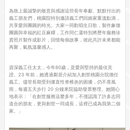
為致上最誠摯的敬意與感謝這些長年奉獻、默默付出的
義工朋友們，桃園院特別邀請義工們回娘家重溫點滴，
共享愛與團圓的時光。大家一同歡唱生日歌，製作象徵
團圓與幸福的紅豆麻糬，工作同仁還特別將歷年服務珍
貴照片製作成影片，回憶每個故事，彼此共許未來都能
再聚，氣氛溫馨感人。
資深義工任太太，今年80歲，是愛與堅持的最佳見
證。23 年前，她透過鄰居介紹加入創世桃園分院擔任
義工。儘管長期受到僵直性脊椎炎的困擾，仍不畏風
雨，每週五天步行 20 分鐘來院協助發票整理。她開心
地表示：「在創世服務這麼多年，不僅認識了許多志同
道合的朋友，更與創世一同成長，這裡已成為我第二個
家。」