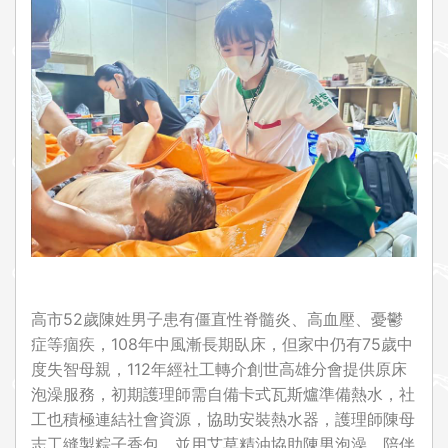
i
o
n
高市52歲陳姓男子患有僵直性脊髓炎、高血壓、憂鬱
症等痼疾，108年中風漸長期臥床，但家中仍有75歲中
度失智母親，112年經社工轉介創世高雄分會提供原床
泡澡服務，初期護理師需自備卡式瓦斯爐準備熱水，社
工也積極連結社會資源，協助安裝熱水器，護理師陳母
志工縫製粽子香包，並用艾草精油協助陳男泡澡，陪伴