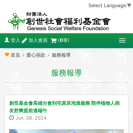
Select Language
▼
登入
加入會員
(
0
筆)
T
o
首頁
>
愛心捐款
>
服務報導
g
g
服務報導
l
e
n
a
v
創世基金會高雄分會到宅原床泡澡服務 陪伴植物人病
i
友舒爽提前過端午
g
Jun. 08. 2024
a
t