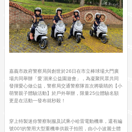
i
o
n
嘉義市政府警察局與創世於26日在市立棒球場大門廣
場共同舉辦「愛˙洄來公益園遊會」，為凝聚民眾共同
發揮愛心做公益，警察局交通警察隊首次將吸睛的【小
萌警親子體驗活動】於戶外舉辦，限量25位體驗名額
更是在活動一發布就秒殺！
穿上特製迷你警察制服及試乘小哈雷電動機車，還有編
號001的警用大型重機車供親子拍照，由小小波麗士體