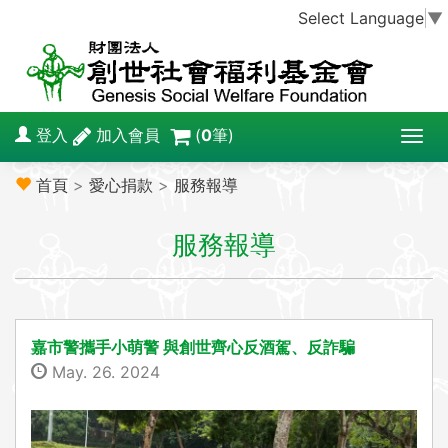
Select Language
▼
登入
加入會員
(
0
筆)
T
o
首頁
>
愛心捐款
>
服務報導
g
g
服務報導
l
e
n
a
v
嘉市警攜手小萌警 與創世齊心反酒駕、反詐騙
i
May. 26. 2024
g
a
t