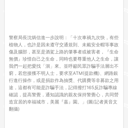
警察局長沈炳信進一步說明：「十次車禍九次快，有些
植物人，也許是因未遵守交通規則、未戴安全帽等事故
傷及腦部，甚至是酒駕上路的肇事者或被害者，『生命
無價』珍惜自己之生命，同時也要尊重他人之生命，讓
我們一起把愛找「洄」來。並呼籲民眾詐騙手法層出不
窮，若您接獲不明人士，要求至ATM(提款機)、網路銀
行進行操作，或是捐款作為抽獎、代購費等非募款之用
途，這都有可能是詐騙手法，記得撥打165反詐騙專線
確認，提高警覺，通知認識的親友保持警覺心，共同營
造宜居的幸福城市，美麗『嘉』園。」(圖/記者黃音文
翻攝)