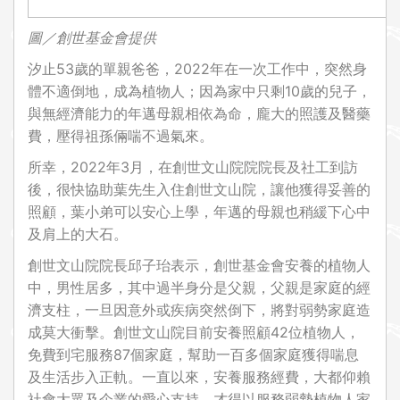
圖／創世基金會提供
汐止53歲的單親爸爸，2022年在一次工作中，突然身
體不適倒地，成為植物人；因為家中只剩10歲的兒子，
與無經濟能力的年邁母親相依為命，龐大的照護及醫藥
費，壓得祖孫倆喘不過氣來。
所幸，2022年3月，在創世文山院院院長及社工到訪
後，很快協助葉先生入住創世文山院，讓他獲得妥善的
照顧，葉小弟可以安心上學，年邁的母親也稍緩下心中
及肩上的大石。
創世文山院院長邱子珆表示，創世基金會安養的植物人
中，男性居多，其中過半身分是父親，父親是家庭的經
濟支柱，一旦因意外或疾病突然倒下，將對弱勢家庭造
成莫大衝擊。創世文山院目前安養照顧42位植物人，
免費到宅服務87個家庭，幫助一百多個家庭獲得喘息
及生活步入正軌。一直以來，安養服務經費，大都仰賴
社會大眾及企業的愛心支持，才得以服務弱勢植物人家