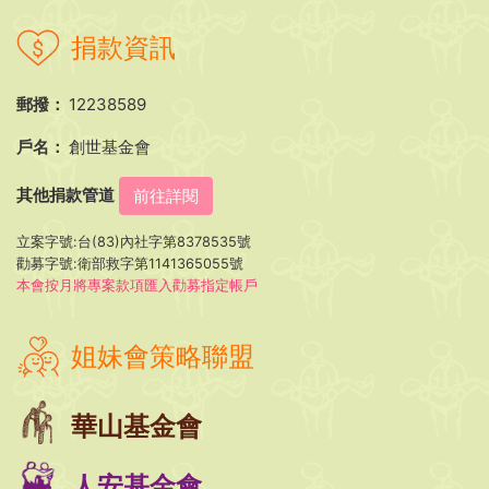
捐款資訊
郵撥：
12238589
戶名：
創世基金會
其他捐款管道
前往詳閱
立案字號:台(83)內社字第8378535號
勸募字號:衛部救字第1141365055號
本會按月將專案款項匯入勸募指定帳戶
姐妹會策略聯盟
華山基金會
人安基金會