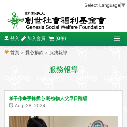
Select Language
▼
登入
加入會員
(
0
筆)
T
o
首頁
>
愛心捐款
>
服務報導
g
g
服務報導
l
e
n
a
v
孝子作畫手捧愛心 盼植物人父早日甦醒
i
Aug. 28. 2024
g
a
t