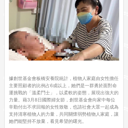
i
o
n
據創世基金會板橋安養院統計，植物人家庭由女性擔任
主要照顧者的比例占6成以上，她們是一群勇於面對命
運挑戰的「溫柔鬥士」，以柔軟的姿態，展現出強大的
力量。藉3月8日國際婦女節，創世基金會向家中每位
辛勤付出不求回報的女性致敬，也請社會大眾一起成為
支持清寒植物人的力量，共同關懷弱勢植物人家庭，讓
她們能堅持不放棄，看見希望的曙光。