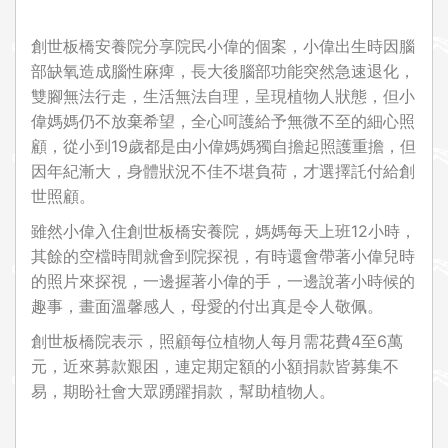
創世板橋安養院分享院民小偉的個案，小偉出生時因腦
部缺氧造成腦性麻痺，長大後腦部功能突然急速退化，
雙腳無法行走，生活無法自理，呈現植物人狀態，但小
偉媽媽仍不放棄希望，全心呵護給予無微不至的細心照
顧，從小到19歲都是由小偉媽媽獨自擔起照護重擔，但
因年紀漸大，身體狀況不佳不堪負荷，才選擇託付給創
世照顧。
雖然小偉入住創世板橋安養院，媽媽每天上班12小時，
其餘的空檔時間就會到院探視，有時還會帶著小偉兒時
的照片來探視，一邊握著小偉的手，一邊說著小時候的
趣事，畫面溫馨感人，母愛的付出真是令人敬佩。
創世板橋院表示，照顧每位植物人每月需花費4至6萬
元，近來募款艱困，連定期定額的小額捐款皆募集不
易，期盼社會大眾踴躍捐款，幫助植物人。