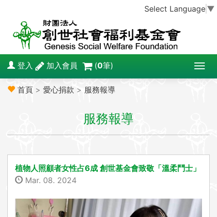
Select Language
▼
登入
加入會員
(
0
筆)
T
o
首頁
>
愛心捐款
>
服務報導
g
g
服務報導
l
e
n
a
v
植物人照顧者女性占6成 創世基金會致敬「溫柔鬥士」
i
Mar. 08. 2024
g
a
t